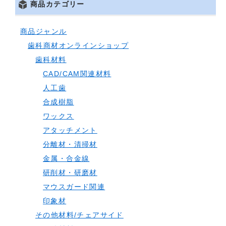
商品カテゴリー
商品ジャンル
歯科商材オンラインショップ
歯科材料
CAD/CAM関連材料
人工歯
合成樹脂
ワックス
アタッチメント
分離材・清掃材
金属・合金線
研削材・研磨材
マウスガード関連
印象材
その他材料/チェアサイド