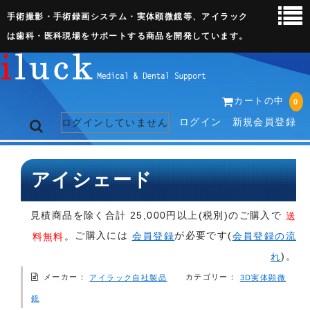
手術撮影・手術録画システム・実体顕微鏡等、アイラック
は歯科・医科現場をサポートする商品を開発しています。
カートの中
0
ログイン
新規会員登録
ログインしていません
トップページ
アイシェード
ネット販売ページ
見積商品を除く合計 25,000円以上(税別)のご購入で
送
歯科関連機器
ご購入には
が必要です(
。
会員登録
会員登録の流
料無料
)。
れ
術野撮影キット
メーカー：
カテゴリー：
3D実体顕微
アイラック自社製品
3D実体顕微鏡
鏡