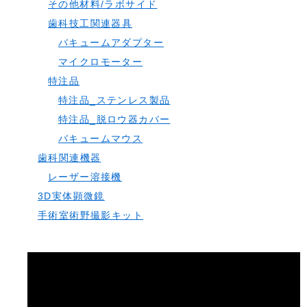
その他材料/ラボサイド
歯科技工関連器具
バキュームアダプター
マイクロモーター
特注品
特注品_ステンレス製品
特注品_脱ロウ器カバー
バキュームマウス
歯科関連機器
レーザー溶接機
3D実体顕微鏡
手術室術野撮影キット