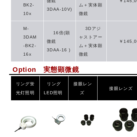
微鏡
￥145,0
BK2-
ム＋実体顕
3DAA-10V)
10x
微鏡
M-
3Dアジ
16倍(顕
3DAM
ャストアー
微鏡
￥145,0
-BK2-
ム＋実体顕
3DAA-16 )
16x
微鏡
Option 実態顕微鏡
リング蛍
リング
接眼レン
接眼レンズ
光灯照明
LED照明
ズ