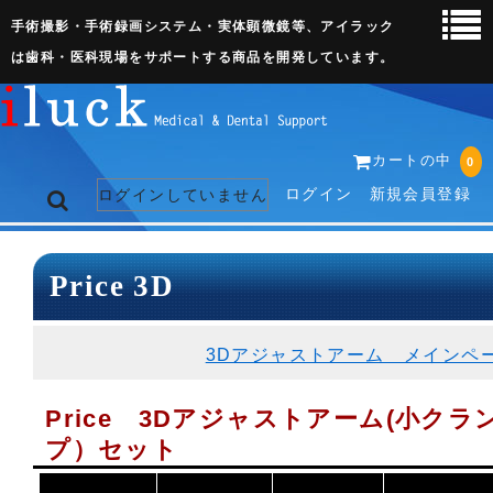
手術撮影・手術録画システム・実体顕微鏡等、アイラック
は歯科・医科現場をサポートする商品を開発しています。
カートの中
0
ログイン
新規会員登録
ログインしていません
トップページ
Price 3D
ネット販売ページ
3Dアジャストアーム メインペ
歯科関連機器
Price 3Dアジャストアーム(小クラ
術野撮影キット
プ）セット
3D実体顕微鏡