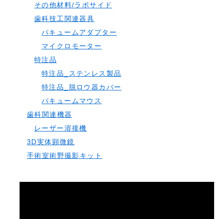
その他材料/ラボサイド
歯科技工関連器具
バキュームアダプター
マイクロモーター
特注品
特注品_ステンレス製品
特注品_脱ロウ器カバー
バキュームマウス
歯科関連機器
レーザー溶接機
3D実体顕微鏡
手術室術野撮影キット