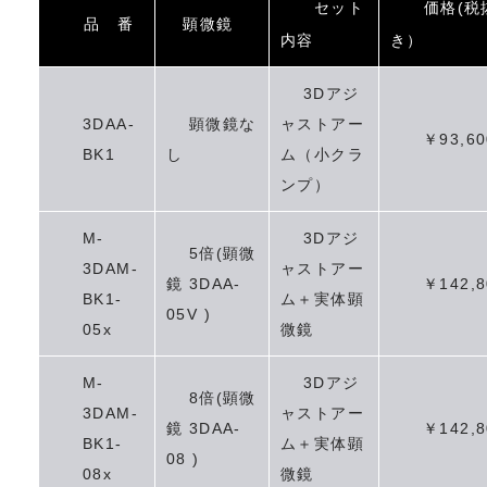
セット
価格(税
品 番
顕微鏡
会社概要
内容
き）
お問い合わせ
3Dアジ
3DAA-
顕微鏡な
ャストアー
￥93,60
BK1
し
ム（小クラ
ンプ）
M-
3Dアジ
5倍(顕微
3DAM-
ャストアー
鏡 3DAA-
￥142,8
BK1-
ム＋実体顕
05V )
05x
微鏡
M-
3Dアジ
8倍(顕微
3DAM-
ャストアー
鏡 3DAA-
￥142,8
BK1-
ム＋実体顕
08 )
08x
微鏡