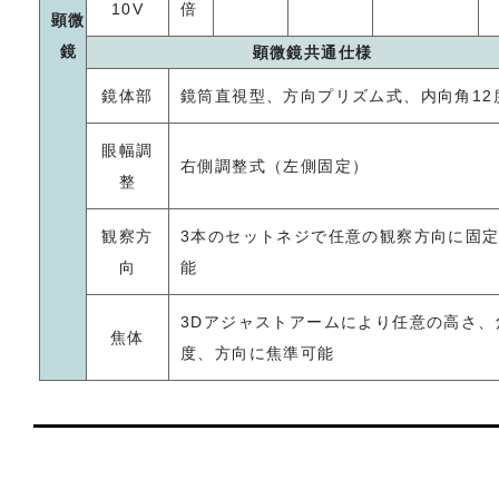
10V
倍
顕微
鏡
顕微鏡共通仕様
鏡体部
鏡筒直視型、方向プリズム式、内向角12
眼幅調
右側調整式（左側固定）
整
観察方
3本のセットネジで任意の観察方向に固
向
能
3Dアジャストアームにより任意の高さ、
焦体
度、方向に焦準可能