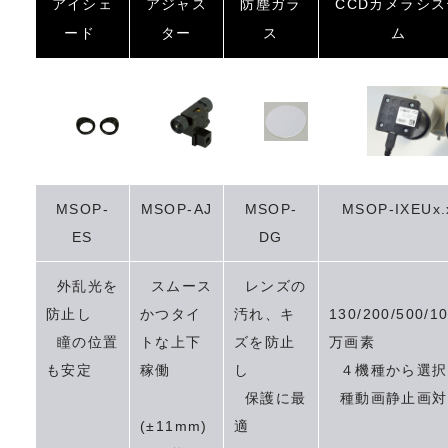
アイシェ
アジャス
防塵ガラ
CCDカメラシス
ード
ター
ス
ム
MSOP-
MSOP-AJ
MSOP-
MSOP-IXEUx.
ES
DG
外乱光を
スムース
レンズの
防止し
かつタイ
汚れ、キ
130/200/500/1
瞳の位置
トな上下
ズを防止
万画素
も安定
稼働
し
４機種から選択
保護に最
種動画静止画対
(±11mm)
適