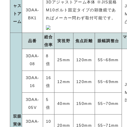
3Dアジャストアーム本体 ※JIS規格
ャス
3DAA-
M10ボルト固定タイプの顕微鏡であ
トア
BK1
ればメーカー問わず取付可能です。
ーム
総合
品番
実視野
焦点距離
眼幅調整台
倍率
3DAA-
8
25mm
120mm
55~68mm
08
倍
3DAA-
16
12mm
120mm
55~69mm
16
倍
3DAA-
5
40mm
150mm
55~70mm
05V
倍
双眼
3DAA-
10
実体
20mm
150mm
55~71mm