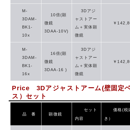
M-
3Dアジ
10倍(顕
3DAM-
ャストアー
微鏡
￥142,8
BK1-
ム＋実体顕
3DAA-10V)
10x
微鏡
M-
3Dアジ
16倍(顕
3DAM-
ャストアー
微鏡
￥142,8
BK1-
ム＋実体顕
3DAA-16 )
16x
微鏡
Price 3Dアジャストアーム(壁固定
ス）セット
セット
価格(税
品 番
顕微鏡
内容
き）