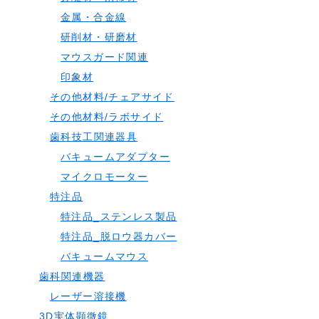
金属・合金線
研削材・研磨材
マウスガード関連
印象材
その他材料/チェアサイド
その他材料/ラボサイド
歯科技工関連器具
バキュームアダプター
マイクロモーター
特注品
特注品_ステンレス製品
特注品_脱ロウ器カバー
バキュームマウス
歯科関連機器
レーザー溶接機
3D実体顕微鏡