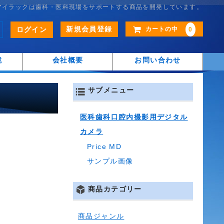
アイラックは歯科・医科現場をサポートする商品を開発しています。
新規会員登録
ログイン
カートの中
0
鏡
会社概要
お問い合わせ
サブメニュー
医科歯科口腔内撮影用デジタル
カメラ
Price MD
サンプル画像
商品カテゴリー
商品ジャンル