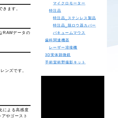
マイクロモーター
できます。
特注品
特注品_ステンレス製品
特注品_脱ロウ器カバー
なRAWデータの
バキュームマウス
歯科関連機器
レーザー溶接機
3D実体顕微鏡
手術室術野撮影キット
ロレンズです。
適化による高感度
レアやゴースト