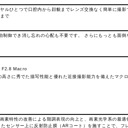
イヤルひとつで口腔内から顔貌までレンズ交換なく簡単に撮影
遠まで
動制御でき消し忘れの心配も不要です。 さらにもっとも面倒
 F2.8 Macro
の高さに秀でた描写性能と優れた近接撮影能力を備えたマク
ーは、画素特性の改善による階調表現の向上と、画素光学系の最
またセンサー上に反射防止膜（ARコート）を施すことで、フ