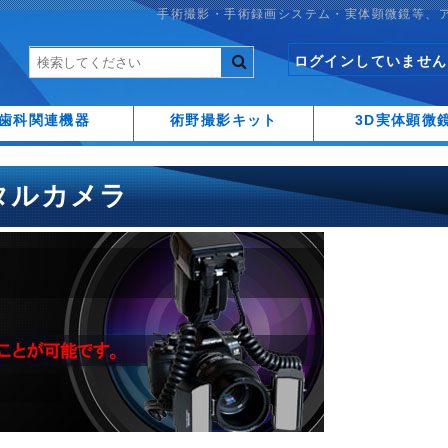
手術撮影・手術録画システム・実体顕微鏡等、
ログインしていません
歯科関連機器
術野撮影キット
3D実体顕微
タルカメラ