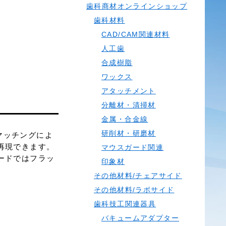
歯科商材オンラインショップ
歯科材料
CAD/CAM関連材料
人工歯
合成樹脂
ワックス
アタッチメント
分離材・清掃材
金属・合金線
研削材・研磨材
マッチングによ
再現できます。
マウスガード関連
ードではフラッ
印象材
その他材料/チェアサイド
その他材料/ラボサイド
歯科技工関連器具
バキュームアダプター