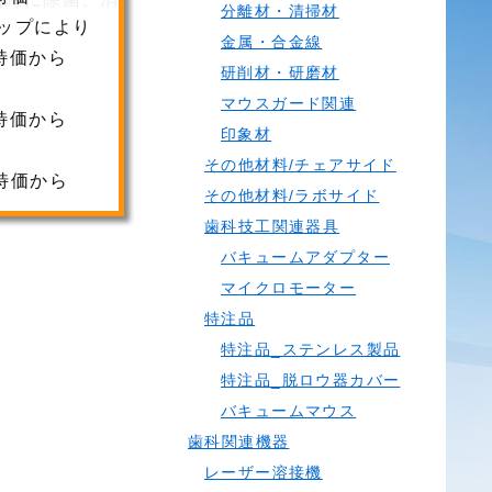
分離材・清掃材
より会員特
金属・合金線
価でご購入
研削材・研磨材
いただけま
マウスガード関連
す。
印象材
会員ランク
その他材料/チェアサイド
D：会員特価
その他材料/ラボサイド
また、会員
歯科技工関連器具
ランクアッ
バキュームアダプター
プにより
マイクロモーター
会員ランク
特注品
C：会員特価
特注品_ステンレス製品
から2%OFF
特注品_脱ロウ器カバー
会員ランク
バキュームマウス
B：会員特価
歯科関連機器
から4%OFF
レーザー溶接機
会員ランク