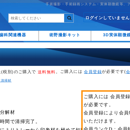
手術撮影・手術録画システム・実体顕微鏡等、
ログインしていません
歯科関連機器
術野撮影キット
3D実体顕微
ご購入には
が必要です(
上(税別)のご購入で
。
会員登録
送料無料
・清掃材
酸分解材
な時間で清掃完了。
用によりトレーから印象材を極めて短時間で除去し、また