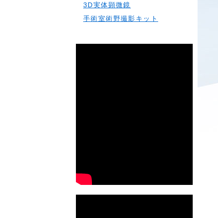
3D実体顕微鏡
A：会員特価
手術室術野撮影キット
から6%OFF
で、ご購入
いただけま
す。
会員ランク
の詳細は
こ
ちら
閉じる
✕