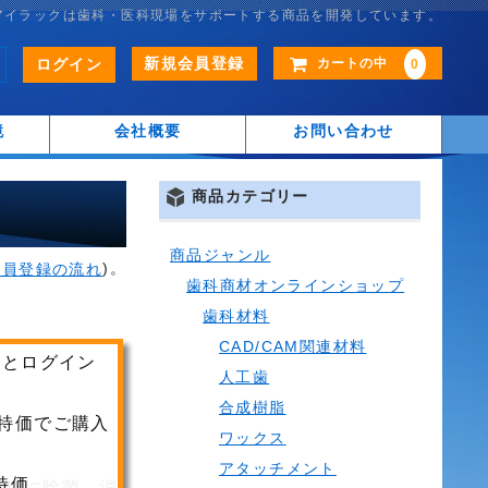
アイラックは歯科・医科現場をサポートする商品を開発しています。
新規会員登録
ログイン
カートの中
0
鏡
会社概要
お問い合わせ
商品カテゴリー
商品ジャンル
)。
会員登録の流れ
歯科商材オンラインショップ
歯科材料
CAD/CAM関連材料
ご購入には
人工歯
会員登録と
合成樹脂
ログインが
ワックス
必要です。
アタッチメント
会員登録に
同時に除菌、消