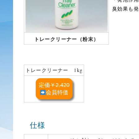
臭効果も発
トレークリーナー（粉末）
トレークリーナー 1kg
定価
2,420
￥
会員特価
仕様