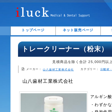
トップページ
ネット販売ページ
トレークリーナー（粉末）
見積商品を除く合計 25,000円以
メーカー：
カテゴリー：
分離材
山八歯材工業株式会社
山八歯材工業株式会社
アルギン
・わずか
・発泡作