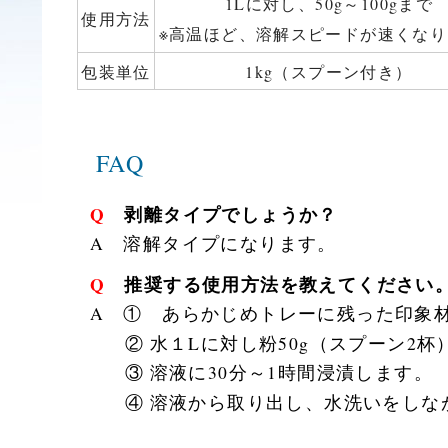
1Lに対し、50g～100gまで
使用方法
※高温ほど、溶解スピードが速くな
包装単位
1kg（スプーン付き）
FAQ
Q 剥離タイプでしょうか？
A 溶解タイプになります。
Q 推奨する使用方法を教えてください
A ① あらかじめトレーに残った印象
② 水１Lに対し粉50g（スプーン2
③ 溶液に30分～1時間浸漬します。
④ 溶液から取り出し、水洗いをし