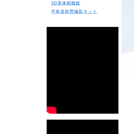
3D実体顕微鏡
手術室術野撮影キット