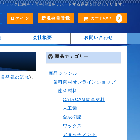
アイラックは歯科・医科現場をサポートする商品を開発しています。
新規会員登録
ログイン
カートの中
0
鏡
会社概要
お問い合わせ
商品カテゴリー
商品ジャンル
)。
会員登録の流れ
歯科商材オンラインショップ
歯科材料
CAD/CAM関連材料
人工歯
合成樹脂
ワックス
アタッチメント