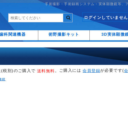
手術撮影・手術録画システム・実体顕微鏡等、
ログインしていません
歯科関連機器
術野撮影キット
3D実体顕微
ご購入には
が必要です(
上(税別)のご購入で
。
会員登録
送料無料
微鏡