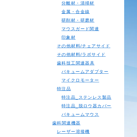
分離材・清掃材
金属・合金線
研削材・研磨材
マウスガード関連
印象材
その他材料/チェアサイド
その他材料/ラボサイド
歯科技工関連器具
バキュームアダプター
マイクロモーター
特注品
特注品_ステンレス製品
特注品_脱ロウ器カバー
バキュームマウス
歯科関連機器
レーザー溶接機