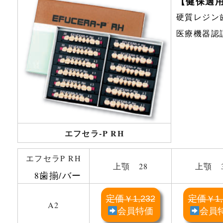
【健保適
硬質レジン
会社概要
医療機器認証番
お問い合わせ
エフセラ-P RH
エフセラP RH
上顎 28
上顎 
8歯揃/バー
定価
1,232
定価
1
￥
￥
A2
会員特価
会員