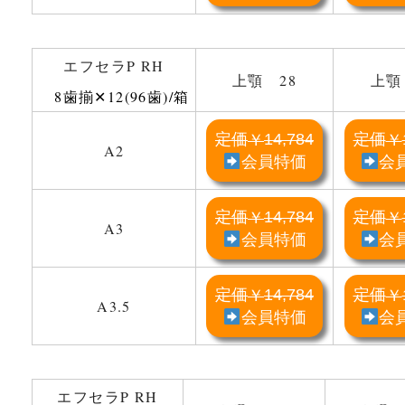
エフセラP RH
上顎 28
上顎
8歯揃✕12(96歯)/箱
定価
14,784
定価
￥
￥
A2
会員特価
会
定価
14,784
定価
￥
￥
A3
会員特価
会
定価
14,784
定価
￥
￥
A3.5
会員特価
会
エフセラP RH