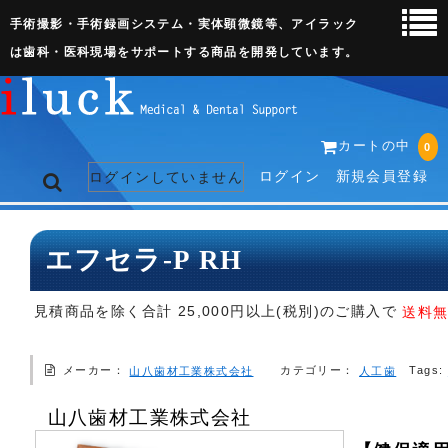
手術撮影・手術録画システム・実体顕微鏡等、アイラック
は歯科・医科現場をサポートする商品を開発しています。
カートの中
0
ログイン
新規会員登録
ログインしていません
トップページ
エフセラ-P RH
ネット販売ページ
見積商品を除く合計 25,000円以上(税別)のご購入で
送料
歯科関連機器
メーカー：
カテゴリー：
Tags:
人工歯
山八歯材工業株式会社
術野撮影キット
山八歯材工業株式会社
3D実体顕微鏡