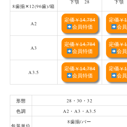
下顎 28
下顎 
8歯揃✕12(96歯)/箱
定価
14,784
定価
1
￥
￥
A2
会員特価
会
定価
14,784
定価
1
￥
￥
A3
会員特価
会
定価
14,784
定価
1
￥
￥
A3.5
会員特価
会
形態
28・30・32
色調
A2・A3・A3.5
8歯揃/バー
包装単位