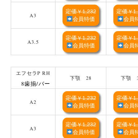
定価
1,232
定価
1
￥
￥
A3
会員特価
会員
定価
1,232
定価
1
￥
￥
A3.5
会員特価
会員
エフセラP RH
下顎 28
下顎 
8歯揃/バー
定価
1,232
定価
1
￥
￥
A2
会員特価
会員
定価
1,232
定価
1
￥
￥
A3
会員特価
会員