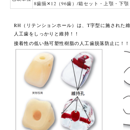
8歯揃✕12（96歯）/箱セット・上顎・下顎
RH（リテンションホール）は、T字型に施された
人工歯をしっかりと維持！！
接着性の低い熱可塑性樹脂の人工歯脱落防止に！！