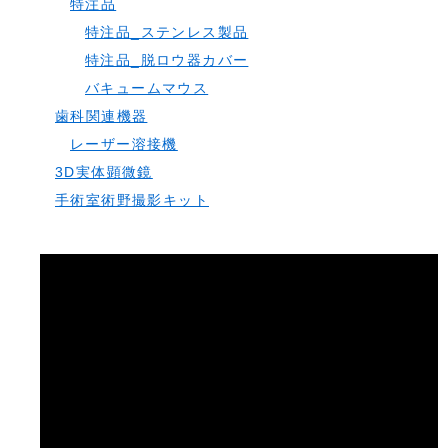
特注品
特注品_ステンレス製品
特注品_脱ロウ器カバー
バキュームマウス
歯科関連機器
レーザー溶接機
3D実体顕微鏡
手術室術野撮影キット