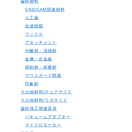
歯科材料
CAD/CAM関連材料
人工歯
合成樹脂
ワックス
アタッチメント
分離材・清掃材
金属・合金線
研削材・研磨材
マウスガード関連
印象材
その他材料/チェアサイド
その他材料/ラボサイド
歯科技工関連器具
バキュームアダプター
マイクロモーター