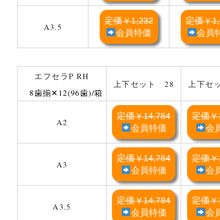
定価
1,232
定価
1
￥
￥
A3.5
会員特価
会員
エフセラP RH
上下セット 28
上下セッ
8歯揃✕12(96歯)/箱
定価
14,784
定価
￥
￥
A2
会員特価
会
定価
14,784
定価
￥
￥
A3
会員特価
会
定価
14,784
定価
￥
￥
A3.5
会員特価
会