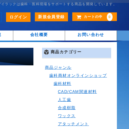
アイラックは歯科・医科現場をサポートする商品を開発しています。
新規会員登録
ログイン
カートの中
0
鏡
会社概要
お問い合わせ
商品カテゴリー
商品ジャンル
歯科商材オンラインショップ
歯科材料
CAD/CAM関連材料
人工歯
合成樹脂
ワックス
アタッチメント