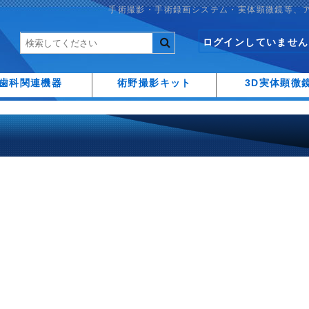
手術撮影・手術録画システム・実体顕微鏡等、
ログインしていません
歯科関連機器
術野撮影キット
3D実体顕微
)