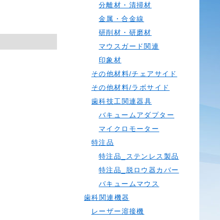
分離材・清掃材
金属・合金線
研削材・研磨材
マウスガード関連
印象材
その他材料/チェアサイド
その他材料/ラボサイド
歯科技工関連器具
バキュームアダプター
マイクロモーター
特注品
特注品_ステンレス製品
特注品_脱ロウ器カバー
バキュームマウス
歯科関連機器
レーザー溶接機