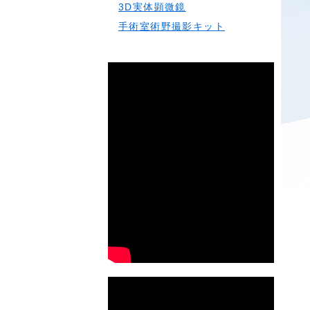
3D実体顕微鏡
手術室術野撮影キット