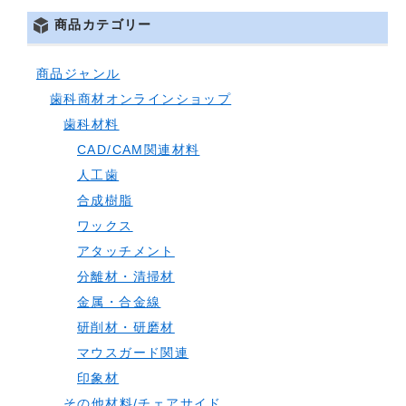
商品カテゴリー
商品ジャンル
歯科商材オンラインショップ
歯科材料
CAD/CAM関連材料
人工歯
合成樹脂
ワックス
アタッチメント
分離材・清掃材
金属・合金線
研削材・研磨材
マウスガード関連
印象材
その他材料/チェアサイド