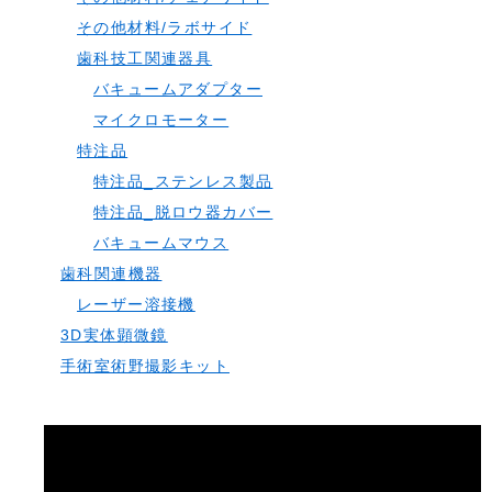
その他材料/ラボサイド
歯科技工関連器具
バキュームアダプター
マイクロモーター
特注品
特注品_ステンレス製品
特注品_脱ロウ器カバー
バキュームマウス
歯科関連機器
レーザー溶接機
3D実体顕微鏡
手術室術野撮影キット