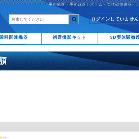
手術撮影・手術録画システム・実体顕微鏡等、
ログインしていません
歯科関連機器
術野撮影キット
3D実体顕微
上顎
です