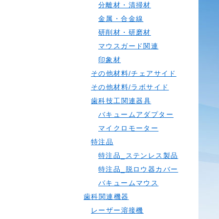
分離材・清掃材
金属・合金線
研削材・研磨材
マウスガード関連
印象材
その他材料/チェアサイド
その他材料/ラボサイド
歯科技工関連器具
バキュームアダプター
マイクロモーター
特注品
特注品_ステンレス製品
特注品_脱ロウ器カバー
バキュームマウス
歯科関連機器
レーザー溶接機