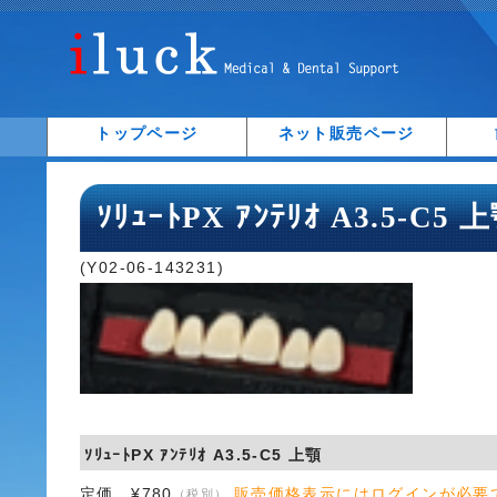
トップページ
ネット販売ページ
ｿﾘｭｰﾄPX ｱﾝﾃﾘｵ A3.5-C5 
(Y02-06-143231)
ｿﾘｭｰﾄPX ｱﾝﾃﾘｵ A3.5-C5 上顎
定価 ¥780
販売価格表示にはログインが必要
（税別）