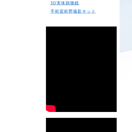
3D実体顕微鏡
手術室術野撮影キット