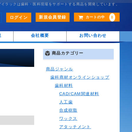
アイラックは歯科・医科現場をサポートする商品を開発しています。
新規会員登録
ログイン
カートの中
0
鏡
会社概要
お問い合わせ
商品カテゴリー
商品ジャンル
歯科商材オンラインショップ
歯科材料
CAD/CAM関連材料
人工歯
合成樹脂
ワックス
アタッチメント