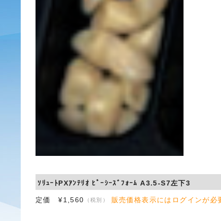
ｿﾘｭｰﾄPXｱﾝﾃﾘｵ ﾋﾟｰｼｰｽﾞﾌｫｰﾑ A3.5-S7左下3
定価 ¥1,560
販売価格表示にはログインが必
（税別）