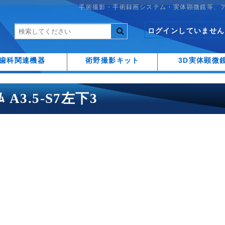
手術撮影・手術録画システム・実体顕微鏡等、
ログインしていません
歯科関連機器
術野撮影キット
3D実体顕微
ｰﾑ A3.5-S7左下3