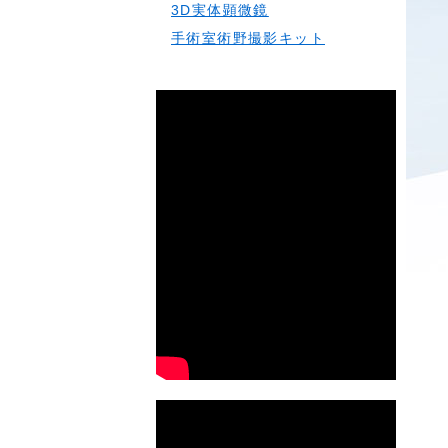
3D実体顕微鏡
手術室術野撮影キット