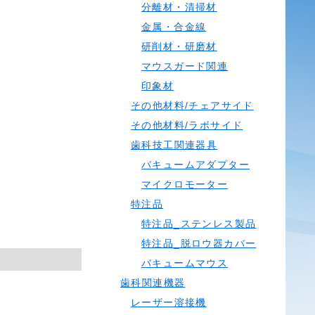
分離材・清掃材
金属・合金線
研削材・研磨材
マウスガード関連
印象材
その他材料/チェアサイド
その他材料/ラボサイド
歯科技工関連器具
バキュームアダプター
マイクロモーター
特注品
特注品_ステンレス製品
特注品_脱ロウ器カバー
バキュームマウス
歯科関連機器
レーザー溶接機