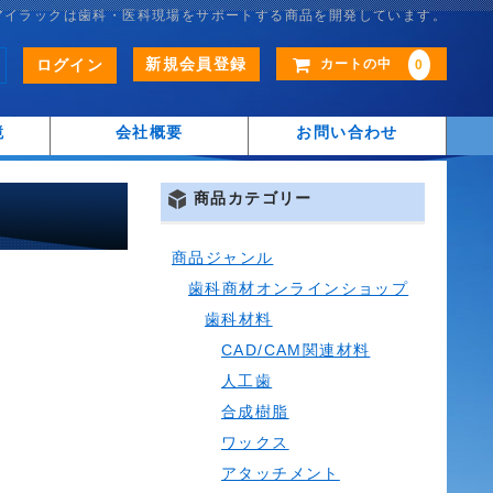
アイラックは歯科・医科現場をサポートする商品を開発しています。
新規会員登録
ログイン
カートの中
0
鏡
会社概要
お問い合わせ
商品カテゴリー
商品ジャンル
歯科商材オンラインショップ
歯科材料
CAD/CAM関連材料
人工歯
合成樹脂
ワックス
アタッチメント