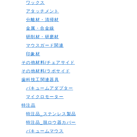
ワックス
アタッチメント
分離材・清掃材
金属・合金線
研削材・研磨材
マウスガード関連
印象材
その他材料/チェアサイド
その他材料/ラボサイド
歯科技工関連器具
バキュームアダプター
マイクロモーター
特注品
特注品_ステンレス製品
特注品_脱ロウ器カバー
バキュームマウス