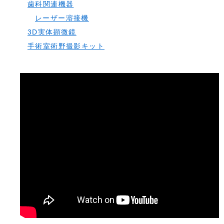
歯科関連機器
レーザー溶接機
3D実体顕微鏡
手術室術野撮影キット