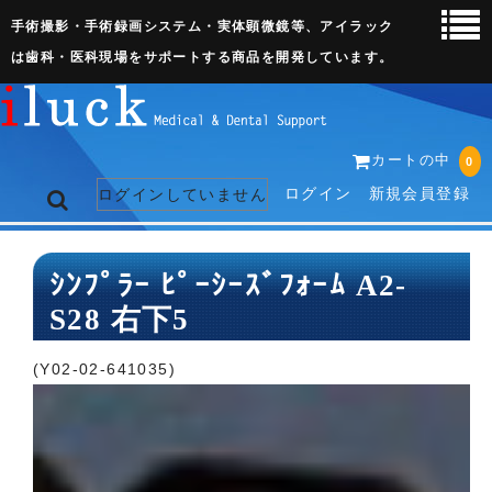
手術撮影・手術録画システム・実体顕微鏡等、アイラック
は歯科・医科現場をサポートする商品を開発しています。
カートの中
0
ログイン
新規会員登録
ログインしていません
トップページ
ｼﾝﾌﾟﾗｰ ﾋﾟｰｼｰｽﾞﾌｫｰﾑ A2-
S28 右下5
ネット販売ページ
歯科関連機器
(Y02-02-641035)
術野撮影キット
3D実体顕微鏡