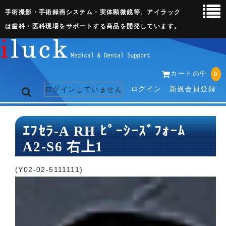
手術撮影・手術録画システム・実体顕微鏡等、アイラック
は歯科・医科現場をサポートする商品を開発しています。
カートの中
0
ログイン
新規会員登録
ログインしていません
トップページ
ｴﾌｾﾗ-A RH ﾋﾟｰｼｰｽﾞﾌｫｰﾑ
A2-S6 右上1
ネット販売ページ
歯科関連機器
(Y02-02-5111111)
術野撮影キット
3D実体顕微鏡