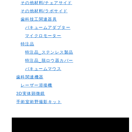
その他材料/チェアサイド
その他材料/ラボサイド
歯科技工関連器具
バキュームアダプター
マイクロモーター
特注品
特注品_ステンレス製品
特注品_脱ロウ器カバー
バキュームマウス
歯科関連機器
レーザー溶接機
3D実体顕微鏡
手術室術野撮影キット