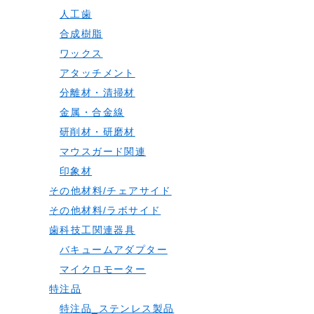
人工歯
合成樹脂
ワックス
アタッチメント
分離材・清掃材
金属・合金線
研削材・研磨材
マウスガード関連
印象材
その他材料/チェアサイド
その他材料/ラボサイド
歯科技工関連器具
バキュームアダプター
マイクロモーター
特注品
特注品_ステンレス製品