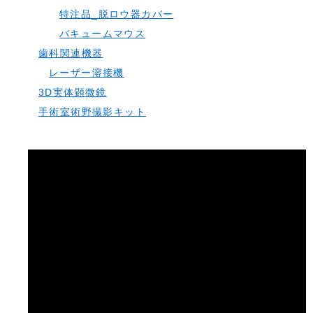
特注品_脱ロウ器カバー
バキュームマウス
歯科関連機器
レーザー溶接機
3D実体顕微鏡
手術室術野撮影キット