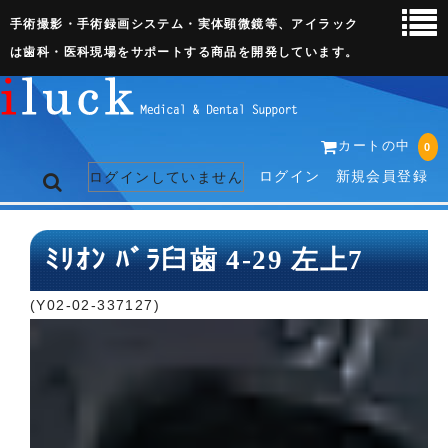
手術撮影・手術録画システム・実体顕微鏡等、アイラック
は歯科・医科現場をサポートする商品を開発しています。
カートの中
0
ログイン
新規会員登録
ログインしていません
トップページ
ﾐﾘｵﾝ ﾊﾞﾗ臼歯 4-29 左上7
ネット販売ページ
(Y02-02-337127)
歯科関連機器
術野撮影キット
3D実体顕微鏡