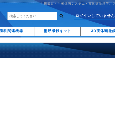
手術撮影・手術録画システム・実体顕微鏡等、
ログインしていません
歯科関連機器
術野撮影キット
3D実体顕微
4