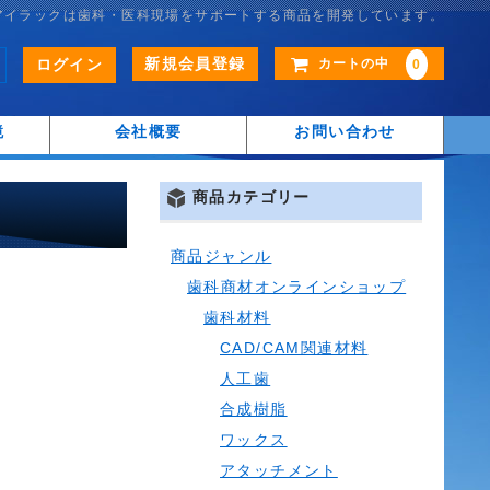
アイラックは歯科・医科現場をサポートする商品を開発しています。
新規会員登録
ログイン
カートの中
0
鏡
会社概要
お問い合わせ
商品カテゴリー
商品ジャンル
歯科商材オンラインショップ
歯科材料
CAD/CAM関連材料
人工歯
合成樹脂
ワックス
アタッチメント