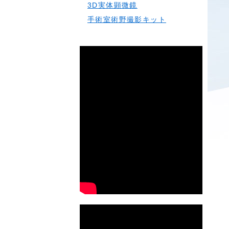
3D実体顕微鏡
手術室術野撮影キット