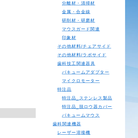
分離材・清掃材
金属・合金線
研削材・研磨材
マウスガード関連
印象材
その他材料/チェアサイド
その他材料/ラボサイド
歯科技工関連器具
バキュームアダプター
マイクロモーター
特注品
特注品_ステンレス製品
特注品_脱ロウ器カバー
バキュームマウス
歯科関連機器
レーザー溶接機