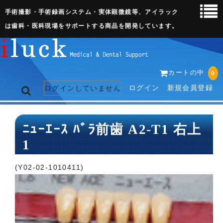
手術撮影・手術録画システム・実体顕微鏡等、アイラック
は歯科・医科現場をサポートする商品を開発しています。
カートの中
0
ログイン
新規会員登録
ログインしていません
トップページ
ﾆｭｰｴｰｽ ﾊﾞﾗ前歯 A2-T1 右上
1
ネット販売ページ
歯科関連機器
(Y02-02-1010411)
術野撮影キット
3D実体顕微鏡