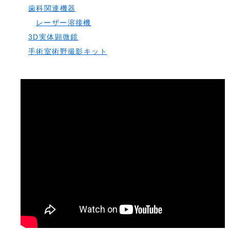
歯科関連機器
レーザー溶接機
3D実体顕微鏡
手術室術野撮影キット