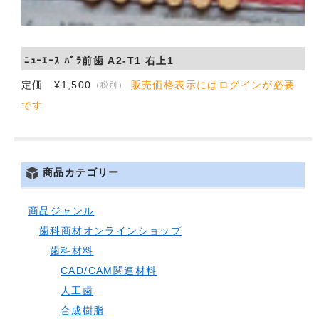
会社概要
お問い合わせ
ﾆｭｰｴｰｽ ﾊﾞﾗ前歯 A2-T1 右上1
定価 ¥1,500
販売価格表示にはログインが必要
（税別）
です
商品カテゴリー
商品ジャンル
歯科商材オンラインショップ
歯科材料
CAD/CAM関連材料
人工歯
合成樹脂