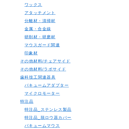
ワックス
アタッチメント
分離材・清掃材
金属・合金線
研削材・研磨材
マウスガード関連
印象材
その他材料/チェアサイド
その他材料/ラボサイド
歯科技工関連器具
バキュームアダプター
マイクロモーター
特注品
特注品_ステンレス製品
特注品_脱ロウ器カバー
バキュームマウス