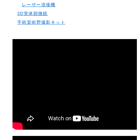
レーザー溶接機
3D実体顕微鏡
手術室術野撮影キット