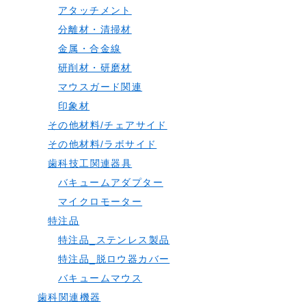
アタッチメント
分離材・清掃材
金属・合金線
研削材・研磨材
マウスガード関連
印象材
その他材料/チェアサイド
その他材料/ラボサイド
歯科技工関連器具
バキュームアダプター
マイクロモーター
特注品
特注品_ステンレス製品
特注品_脱ロウ器カバー
バキュームマウス
歯科関連機器