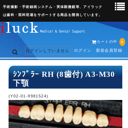
手術撮影・手術録画システム・実体顕微鏡等、アイラック
は歯科・医科現場をサポートする商品を開発しています。
カートの中
0
ログイン
新規会員登録
ログインしていません
トップページ
ｼﾝﾌﾟﾗｰ RH (8歯付) A3-M30
下顎
ネット販売ページ
歯科関連機器
(Y02-01-9981524)
術野撮影キット
3D実体顕微鏡