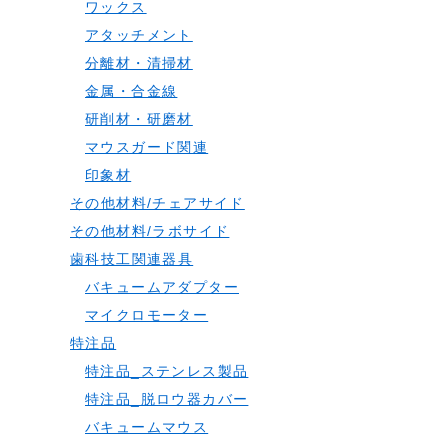
ワックス
アタッチメント
分離材・清掃材
金属・合金線
研削材・研磨材
マウスガード関連
印象材
その他材料/チェアサイド
その他材料/ラボサイド
歯科技工関連器具
バキュームアダプター
マイクロモーター
特注品
特注品_ステンレス製品
特注品_脱ロウ器カバー
バキュームマウス