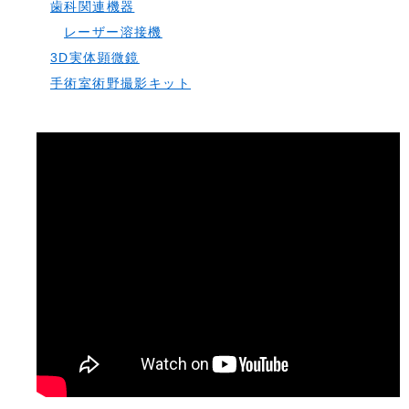
歯科関連機器
レーザー溶接機
3D実体顕微鏡
手術室術野撮影キット