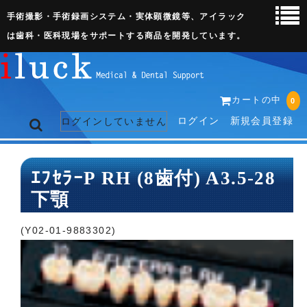
手術撮影・手術録画システム・実体顕微鏡等、アイラック
は歯科・医科現場をサポートする商品を開発しています。
カートの中
0
ログイン
新規会員登録
ログインしていません
トップページ
ｴﾌｾﾗｰP RH (8歯付) A3.5-28
下顎
ネット販売ページ
歯科関連機器
(Y02-01-9883302)
術野撮影キット
3D実体顕微鏡