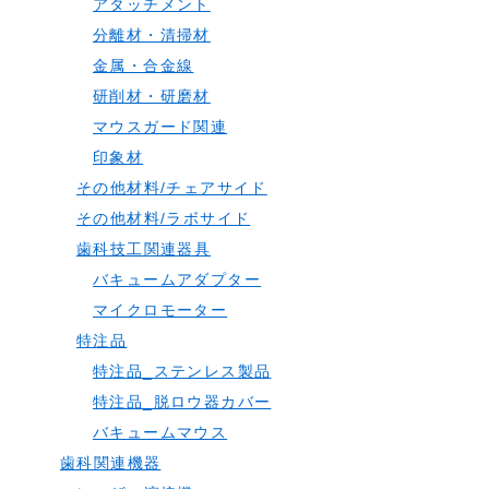
アタッチメント
分離材・清掃材
金属・合金線
研削材・研磨材
マウスガード関連
印象材
その他材料/チェアサイド
その他材料/ラボサイド
歯科技工関連器具
バキュームアダプター
マイクロモーター
特注品
特注品_ステンレス製品
特注品_脱ロウ器カバー
バキュームマウス
歯科関連機器