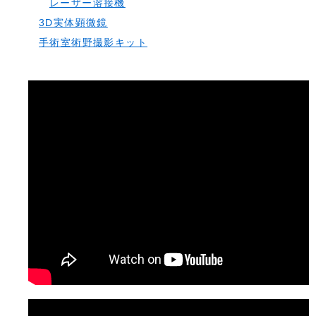
レーザー溶接機
3D実体顕微鏡
手術室術野撮影キット