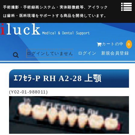
手術撮影・手術録画システム・実体顕微鏡等、アイラック
は歯科・医科現場をサポートする商品を開発しています。
カートの中
0
ログイン
新規会員登録
ログインしていません
トップページ
ｴﾌｾﾗ-P RH A2-28 上顎
ネット販売ページ
(Y02-01-988011)
歯科関連機器
術野撮影キット
3D実体顕微鏡