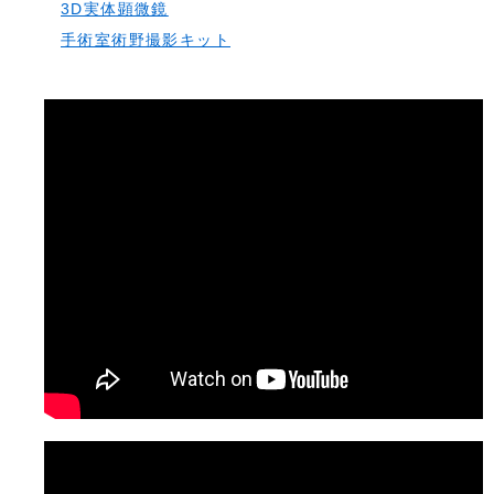
3D実体顕微鏡
手術室術野撮影キット