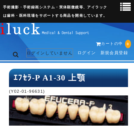
手術撮影・手術録画システム・実体顕微鏡等、アイラック
は歯科・医科現場をサポートする商品を開発しています。
カートの中
0
ログイン
新規会員登録
ログインしていません
トップページ
ｴﾌｾﾗ-P A1-30 上顎
ネット販売ページ
(Y02-01-96631)
歯科関連機器
術野撮影キット
3D実体顕微鏡