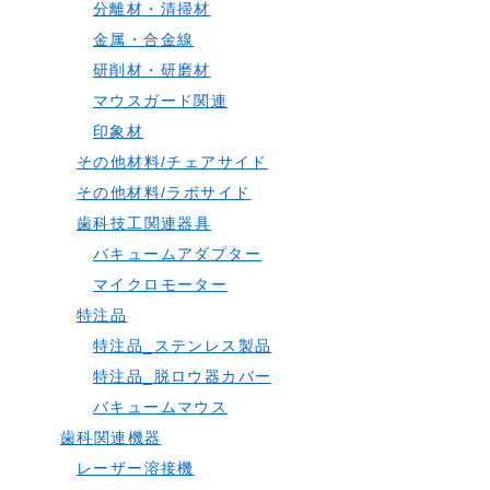
分離材・清掃材
金属・合金線
研削材・研磨材
マウスガード関連
印象材
その他材料/チェアサイド
その他材料/ラボサイド
歯科技工関連器具
バキュームアダプター
マイクロモーター
特注品
特注品_ステンレス製品
特注品_脱ロウ器カバー
バキュームマウス
歯科関連機器
レーザー溶接機