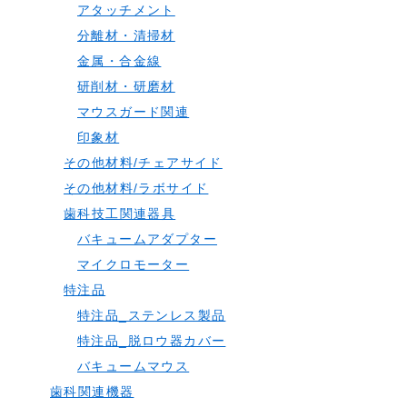
アタッチメント
分離材・清掃材
金属・合金線
研削材・研磨材
マウスガード関連
印象材
その他材料/チェアサイド
その他材料/ラボサイド
歯科技工関連器具
バキュームアダプター
マイクロモーター
特注品
特注品_ステンレス製品
特注品_脱ロウ器カバー
バキュームマウス
歯科関連機器