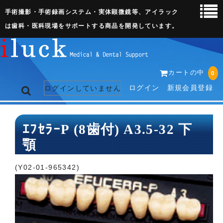
手術撮影・手術録画システム・実体顕微鏡等、アイラック
は歯科・医科現場をサポートする商品を開発しています。
カートの中
0
ログイン
新規会員登録
ログインしていません
トップページ
ｴﾌｾﾗｰP (8歯付) A3.5-32 下
顎
ネット販売ページ
歯科関連機器
(Y02-01-965342)
術野撮影キット
3D実体顕微鏡