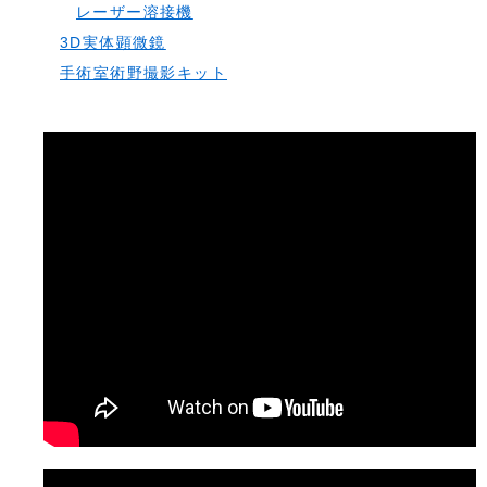
レーザー溶接機
3D実体顕微鏡
手術室術野撮影キット