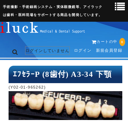
手術撮影・手術録画システム・実体顕微鏡等、アイラック
は歯科・医科現場をサポートする商品を開発しています。
カートの中
0
ログイン
新規会員登録
ログインしていません
トップページ
ｴﾌｾﾗｰP (8歯付) A3-34 下顎
ネット販売ページ
(Y02-01-965262)
歯科関連機器
術野撮影キット
3D実体顕微鏡