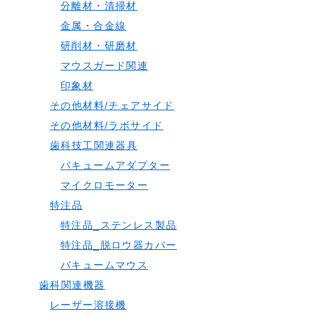
分離材・清掃材
金属・合金線
研削材・研磨材
マウスガード関連
印象材
その他材料/チェアサイド
その他材料/ラボサイド
歯科技工関連器具
バキュームアダプター
マイクロモーター
特注品
特注品_ステンレス製品
特注品_脱ロウ器カバー
バキュームマウス
歯科関連機器
レーザー溶接機