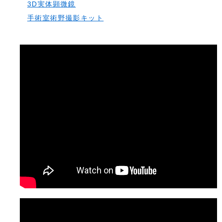
3D実体顕微鏡
手術室術野撮影キット