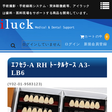
手術撮影・手術録画システム・実体顕微鏡等、アイラック
は歯科・医科現場をサポートする商品を開発しています。
カートの中
0
ログイン
新規会員登録
ログインしていません
トップページ
ｴﾌｾﾗ-A RH ﾄｰﾀﾙｹｰｽ A3-
LB6
ネット販売ページ
歯科関連機器
(Y02-01-9583123)
術野撮影キット
3D実体顕微鏡