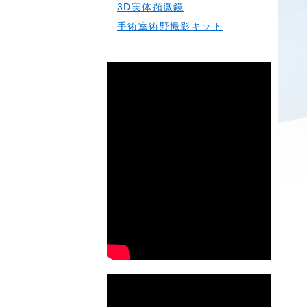
3D実体顕微鏡
手術室術野撮影キット