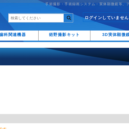
手術撮影・手術録画システム・実体顕微鏡等、
ログインしていません
歯科関連機器
術野撮影キット
3D実体顕微