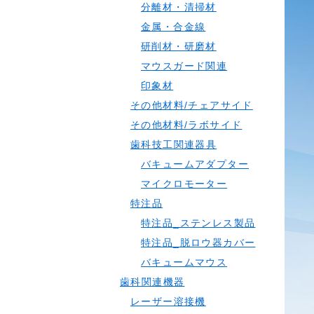
分離材・清掃材
金属・合金線
研削材・研磨材
マウスガード関連
印象材
その他材料/チェアサイド
その他材料/ラボサイド
歯科技工関連器具
バキュームアダプター
マイクロモーター
特注品
特注品_ステンレス製品
特注品_脱ロウ器カバー
バキュームマウス
歯科関連機器
レーザー溶接機