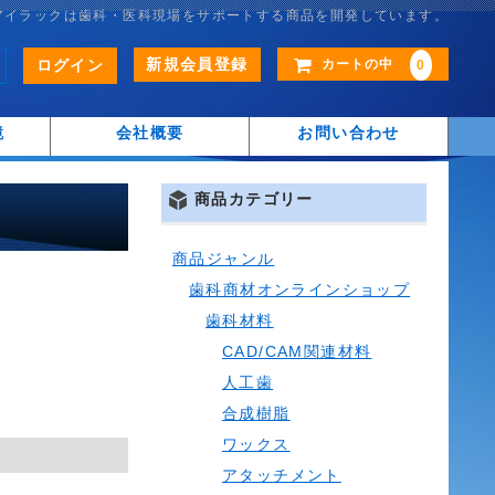
アイラックは歯科・医科現場をサポートする商品を開発しています。
新規会員登録
ログイン
カートの中
0
鏡
会社概要
お問い合わせ
商品カテゴリー
商品ジャンル
歯科商材オンラインショップ
歯科材料
CAD/CAM関連材料
人工歯
合成樹脂
ワックス
アタッチメント