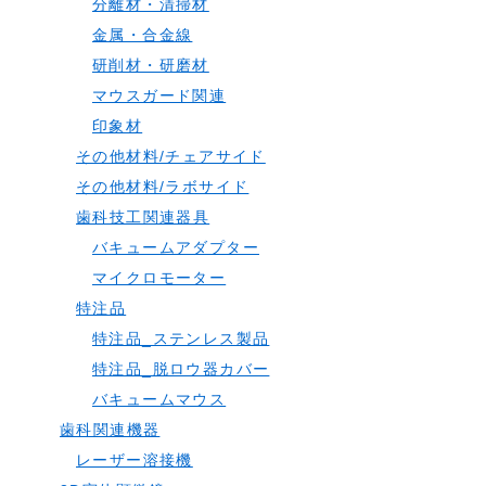
分離材・清掃材
金属・合金線
研削材・研磨材
マウスガード関連
印象材
その他材料/チェアサイド
その他材料/ラボサイド
歯科技工関連器具
バキュームアダプター
マイクロモーター
特注品
特注品_ステンレス製品
特注品_脱ロウ器カバー
バキュームマウス
歯科関連機器
レーザー溶接機