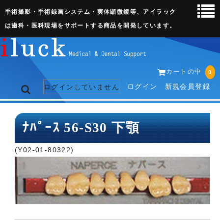
手術撮影・手術録画システム・実体顕微鏡等、アイラック
は歯科・医科現場をサポートする商品を開発しています。
カートの中
0
ログイン
新規会員登録
ログインしていません
トップページ
ﾅﾊﾟｰｽ 56-S30 下顎
ネット販売ページ
(Y02-01-80322)
歯科関連機器
術野撮影キット
3D実体顕微鏡