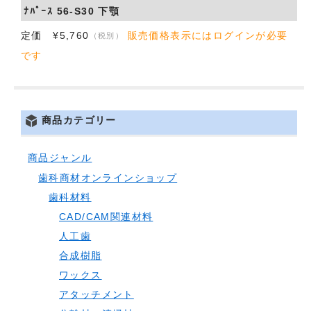
ﾅﾊﾟｰｽ 56-S30 下顎
会社概要
定価 ¥5,760
販売価格表示にはログインが必要
（税別）
です
お問い合わせ
商品カテゴリー
商品ジャンル
歯科商材オンラインショップ
歯科材料
CAD/CAM関連材料
人工歯
合成樹脂
ワックス
アタッチメント