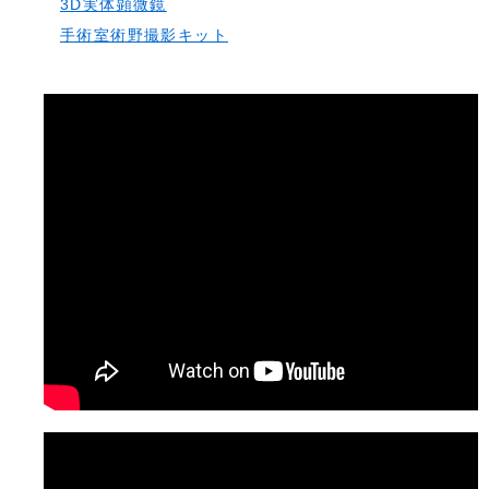
3D実体顕微鏡
手術室術野撮影キット