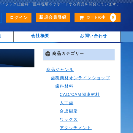
アイラックは歯科・医科現場をサポートする商品を開発しています。
新規会員登録
ログイン
カートの中
0
鏡
会社概要
お問い合わせ
商品カテゴリー
商品ジャンル
歯科商材オンラインショップ
歯科材料
CAD/CAM関連材料
人工歯
合成樹脂
ワックス
アタッチメント