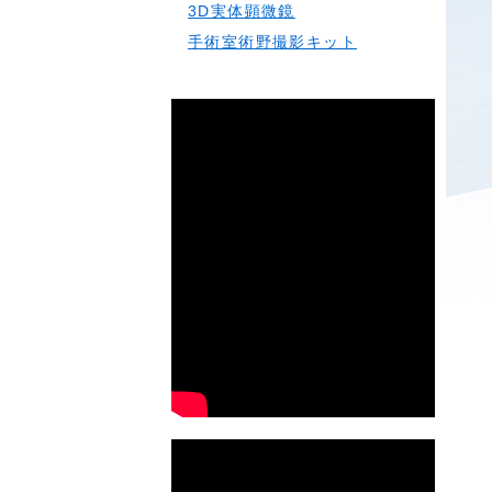
3D実体顕微鏡
手術室術野撮影キット