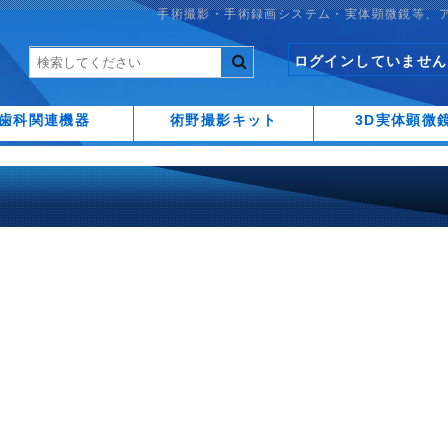
手術撮影・手術録画システム・実体顕微鏡等、
ログインしていません
歯科関連機器
術野撮影キット
3D実体顕微