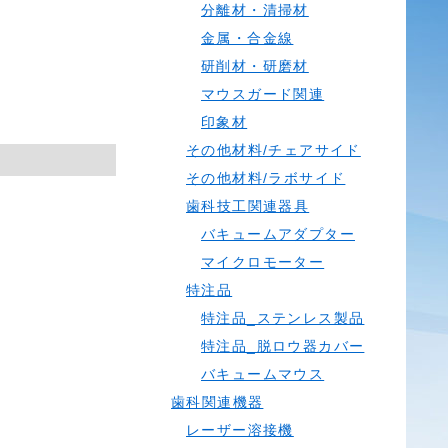
分離材・清掃材
金属・合金線
研削材・研磨材
マウスガード関連
印象材
その他材料/チェアサイド
その他材料/ラボサイド
歯科技工関連器具
バキュームアダプター
マイクロモーター
特注品
特注品_ステンレス製品
特注品_脱ロウ器カバー
バキュームマウス
歯科関連機器
レーザー溶接機