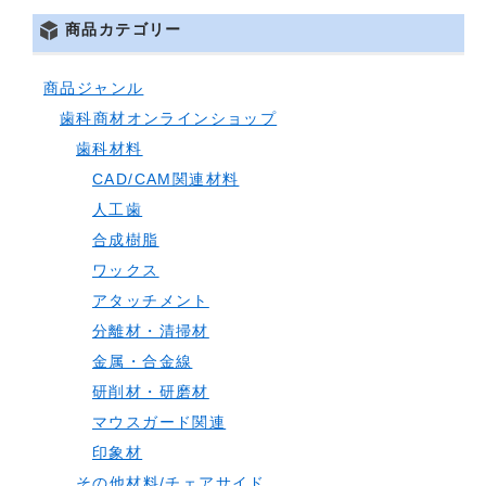
商品カテゴリー
商品ジャンル
歯科商材オンラインショップ
歯科材料
CAD/CAM関連材料
人工歯
合成樹脂
ワックス
アタッチメント
分離材・清掃材
金属・合金線
研削材・研磨材
マウスガード関連
印象材
その他材料/チェアサイド