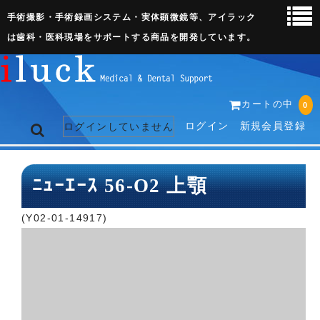
手術撮影・手術録画システム・実体顕微鏡等、アイラック
は歯科・医科現場をサポートする商品を開発しています。
カートの中
0
ログイン
新規会員登録
ログインしていません
トップページ
ﾆｭｰｴｰｽ 56-O2 上顎
ネット販売ページ
(Y02-01-14917)
歯科関連機器
術野撮影キット
3D実体顕微鏡