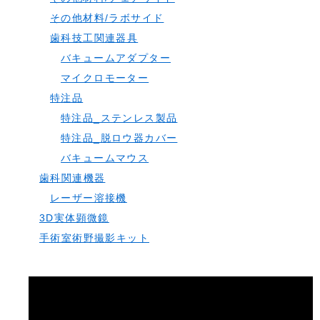
その他材料/ラボサイド
歯科技工関連器具
バキュームアダプター
マイクロモーター
特注品
特注品_ステンレス製品
特注品_脱ロウ器カバー
バキュームマウス
歯科関連機器
レーザー溶接機
3D実体顕微鏡
手術室術野撮影キット