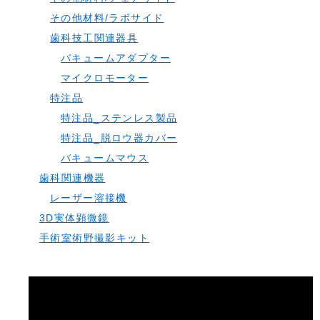
その他材料/ラボサイド
歯科技工関連器具
バキュームアダプター
マイクロモーター
特注品
特注品_ステンレス製品
特注品_脱ロウ器カバー
バキュームマウス
歯科関連機器
レーザー溶接機
3D実体顕微鏡
手術室術野撮影キット