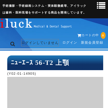
手術撮影・手術録画システム・実体顕微鏡等、アイラック
は歯科・医科現場をサポートする商品を開発しています。
カートの中
0
ログイン
新規会員登録
ログインしていません
トップページ
ﾆｭｰｴｰｽ 56-T2 上顎
ネット販売ページ
(Y02-01-14905)
歯科関連機器
術野撮影キット
3D実体顕微鏡