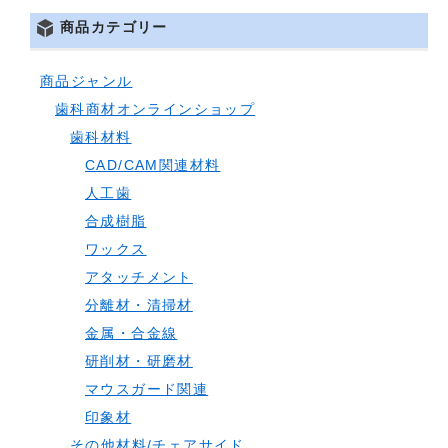
商品カテゴリー
商品ジャンル
歯科商材オンラインショップ
歯科材料
CAD/CAM関連材料
人工歯
合成樹脂
ワックス
アタッチメント
分離材・清掃材
金属・合金線
研削材・研磨材
マウスガード関連
印象材
その他材料/チェアサイド