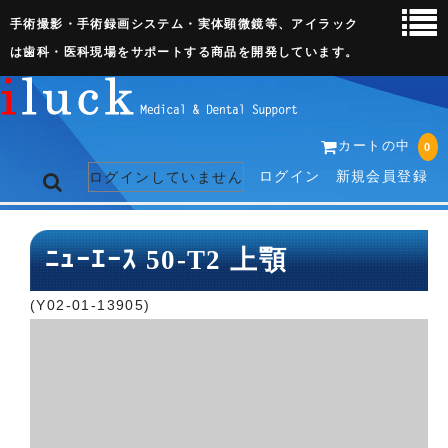
手術撮影・手術録画システム・実体顕微鏡等、アイラック
は歯科・医科現場をサポートする商品を開発しています。
カートの中
0
ログイン
新規会員登録
ログインしていません
トップページ
ﾆｭｰｴｰｽ 50-T2 上顎
ネット販売ページ
(Y02-01-13905)
歯科関連機器
術野撮影キット
3D実体顕微鏡