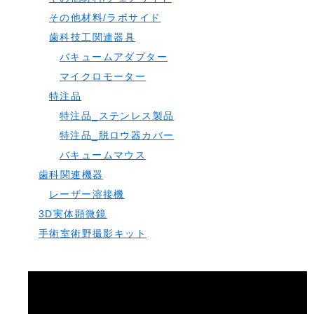
その他材料/ラボサイド
歯科技工関連器具
バキュームアダプター
マイクロモーター
特注品
特注品_ステンレス製品
特注品_脱ロウ器カバー
バキュームマウス
歯科関連機器
レーザー溶接機
3D実体顕微鏡
手術室術野撮影キット