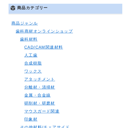
商品カテゴリー
商品ジャンル
歯科商材オンラインショップ
歯科材料
CAD/CAM関連材料
人工歯
合成樹脂
ワックス
アタッチメント
分離材・清掃材
金属・合金線
研削材・研磨材
マウスガード関連
印象材
その他材料/チェアサイド