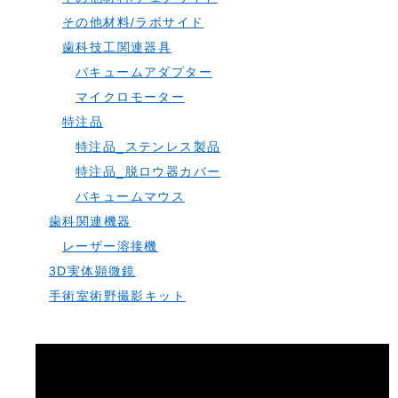
その他材料/ラボサイド
歯科技工関連器具
バキュームアダプター
マイクロモーター
特注品
特注品_ステンレス製品
特注品_脱ロウ器カバー
バキュームマウス
歯科関連機器
レーザー溶接機
3D実体顕微鏡
手術室術野撮影キット