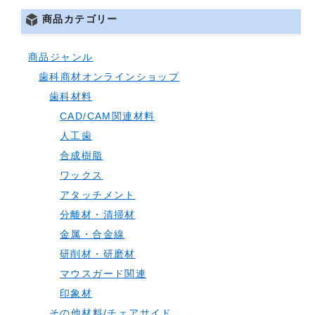
商品カテゴリー
商品ジャンル
歯科商材オンラインショップ
歯科材料
CAD/CAM関連材料
人工歯
合成樹脂
ワックス
アタッチメント
分離材・清掃材
金属・合金線
研削材・研磨材
マウスガード関連
印象材
その他材料/チェアサイド