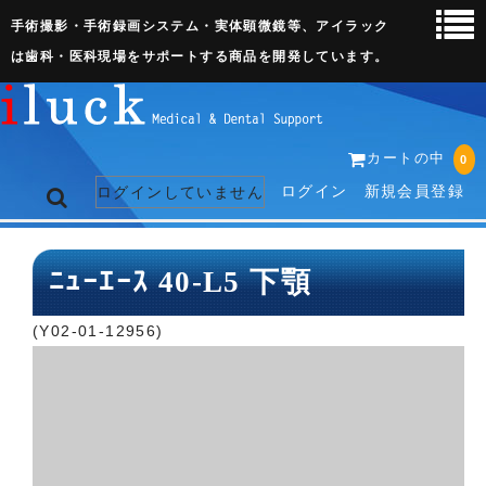
手術撮影・手術録画システム・実体顕微鏡等、アイラック
は歯科・医科現場をサポートする商品を開発しています。
カートの中
0
ログイン
新規会員登録
ログインしていません
トップページ
ﾆｭｰｴｰｽ 40-L5 下顎
ネット販売ページ
(Y02-01-12956)
歯科関連機器
術野撮影キット
3D実体顕微鏡