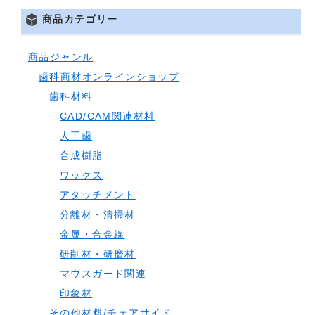
商品カテゴリー
商品ジャンル
歯科商材オンラインショップ
歯科材料
CAD/CAM関連材料
人工歯
合成樹脂
ワックス
アタッチメント
分離材・清掃材
金属・合金線
研削材・研磨材
マウスガード関連
印象材
その他材料/チェアサイド