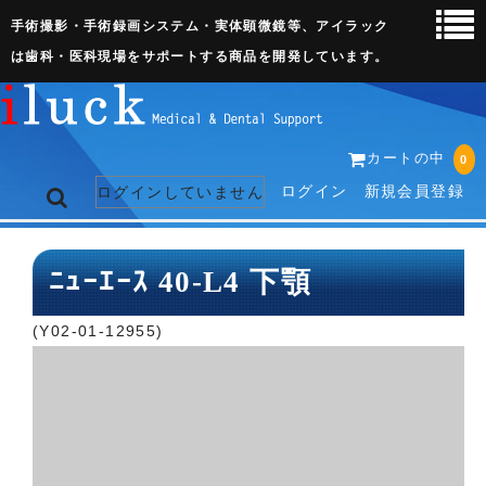
手術撮影・手術録画システム・実体顕微鏡等、アイラック
は歯科・医科現場をサポートする商品を開発しています。
カートの中
0
ログイン
新規会員登録
ログインしていません
トップページ
ﾆｭｰｴｰｽ 40-L4 下顎
ネット販売ページ
(Y02-01-12955)
歯科関連機器
術野撮影キット
3D実体顕微鏡