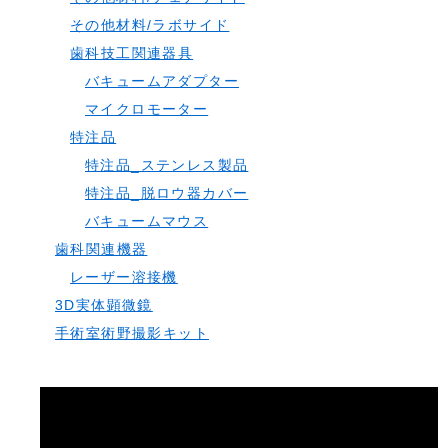
その他材料/ラボサイド
歯科技工関連器具
バキュームアダプター
マイクロモーター
特注品
特注品_ステンレス製品
特注品_脱ロウ器カバー
バキュームマウス
歯科関連機器
レーザー溶接機
3D実体顕微鏡
手術室術野撮影キット