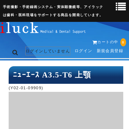
手術撮影・手術録画システム・実体顕微鏡等、アイラック
は歯科・医科現場をサポートする商品を開発しています。
カートの中
0
ログイン
新規会員登録
ログインしていません
トップページ
ﾆｭｰｴｰｽ A3.5-T6 上顎
ネット販売ページ
(Y02-01-09909)
歯科関連機器
術野撮影キット
3D実体顕微鏡