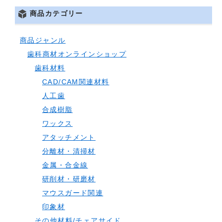
商品カテゴリー
商品ジャンル
歯科商材オンラインショップ
歯科材料
CAD/CAM関連材料
人工歯
合成樹脂
ワックス
アタッチメント
分離材・清掃材
金属・合金線
研削材・研磨材
マウスガード関連
印象材
その他材料/チェアサイド