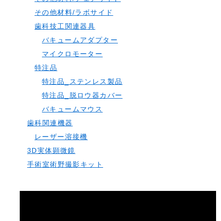
その他材料/ラボサイド
歯科技工関連器具
バキュームアダプター
マイクロモーター
特注品
特注品_ステンレス製品
特注品_脱ロウ器カバー
バキュームマウス
歯科関連機器
レーザー溶接機
3D実体顕微鏡
手術室術野撮影キット