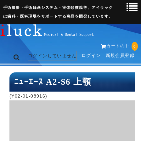
手術撮影・手術録画システム・実体顕微鏡等、アイラック
は歯科・医科現場をサポートする商品を開発しています。
カートの中
0
ログイン
新規会員登録
ログインしていません
トップページ
ﾆｭｰｴｰｽ A2-S6 上顎
ネット販売ページ
(Y02-01-08916)
歯科関連機器
術野撮影キット
3D実体顕微鏡