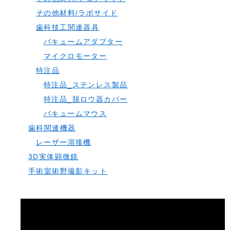
その他材料/ラボサイド
歯科技工関連器具
バキュームアダプター
マイクロモーター
特注品
特注品_ステンレス製品
特注品_脱ロウ器カバー
バキュームマウス
歯科関連機器
レーザー溶接機
3D実体顕微鏡
手術室術野撮影キット