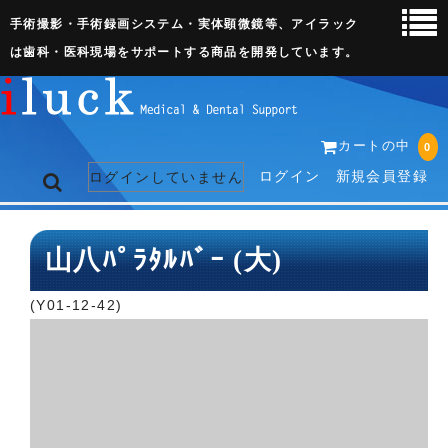
手術撮影・手術録画システム・実体顕微鏡等、アイラック
は歯科・医科現場をサポートする商品を開発しています。
カートの中
0
ログイン
新規会員登録
ログインしていません
トップページ
山八ﾊﾟﾗﾀﾙﾊﾞｰ (大)
ネット販売ページ
(Y01-12-42)
歯科関連機器
術野撮影キット
3D実体顕微鏡