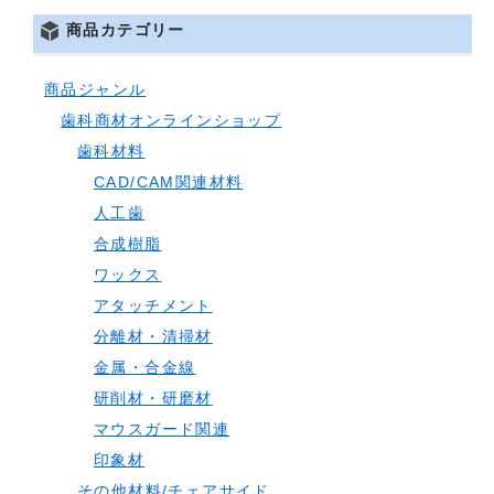
商品カテゴリー
商品ジャンル
歯科商材オンラインショップ
歯科材料
CAD/CAM関連材料
人工歯
合成樹脂
ワックス
アタッチメント
分離材・清掃材
金属・合金線
研削材・研磨材
マウスガード関連
印象材
その他材料/チェアサイド