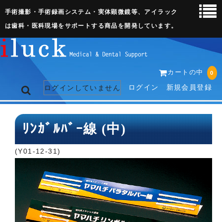
手術撮影・手術録画システム・実体顕微鏡等、アイラック
は歯科・医科現場をサポートする商品を開発しています。
カートの中
0
ログイン
新規会員登録
ログインしていません
トップページ
ﾘﾝｶﾞﾙﾊﾞｰ線 (中)
ネット販売ページ
(Y01-12-31)
歯科関連機器
術野撮影キット
3D実体顕微鏡