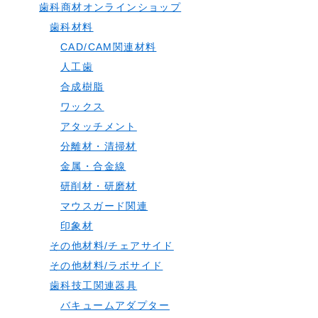
歯科商材オンラインショップ
歯科材料
CAD/CAM関連材料
人工歯
合成樹脂
ワックス
アタッチメント
分離材・清掃材
金属・合金線
研削材・研磨材
マウスガード関連
印象材
その他材料/チェアサイド
その他材料/ラボサイド
歯科技工関連器具
バキュームアダプター