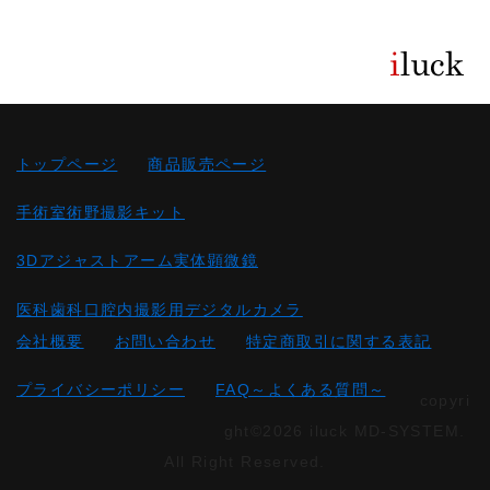
トップページ
商品販売ページ
手術室術野撮影キット
3Dアジャストアーム実体顕微鏡
医科歯科口腔内撮影用デジタルカメラ
会社概要
お問い合わせ
特定商取引に関する表記
プライバシーポリシー
FAQ～よくある質問～
copyri
ght©2026 iluck MD-SYSTEM.
All Right Reserved.