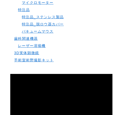
マイクロモーター
特注品
特注品_ステンレス製品
特注品_脱ロウ器カバー
バキュームマウス
歯科関連機器
レーザー溶接機
3D実体顕微鏡
手術室術野撮影キット