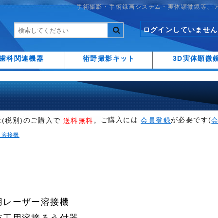
手術撮影・手術録画システム・実体顕微鏡等、
ログインしていません
歯科関連機器
術野撮影キット
3D実体顕微
ご購入には
が必要です(
上(税別)のご購入で
。
会員登録
送料無料
ー溶接機
用レーザー溶接機
技工用溶接ろう付器