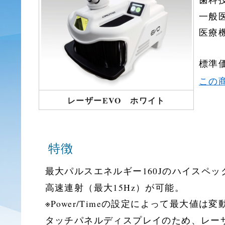
一般
医療機
標準価
この
レーザーEVO ホワイト
特徴
最大パルスエネルギー160Jのハイスペ
高速連射（最大15Hz）が可能。
※Power/Timeの設定によって最大値は
タッチパネルディスプレイのため、レー