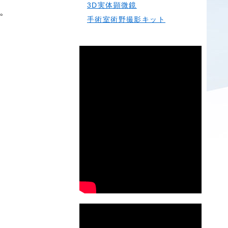
3D実体顕微鏡
す。
手術室術野撮影キット