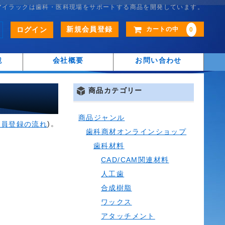
アイラックは歯科・医科現場をサポートする商品を開発しています。
新規会員登録
ログイン
カートの中
0
鏡
会社概要
お問い合わせ
商品カテゴリー
商品ジャンル
)。
会員登録の流れ
歯科商材オンラインショップ
歯科材料
CAD/CAM関連材料
人工歯
合成樹脂
ワックス
アタッチメント