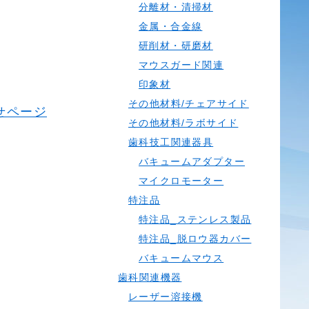
分離材・清掃材
金属・合金線
研削材・研磨材
マウスガード関連
印象材
その他材料/チェアサイド
せページ
その他材料/ラボサイド
歯科技工関連器具
バキュームアダプター
マイクロモーター
特注品
特注品_ステンレス製品
特注品_脱ロウ器カバー
バキュームマウス
歯科関連機器
レーザー溶接機