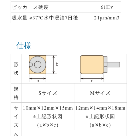
ピッカース硬度
61Hv
吸水量 ※37℃水中浸漬7日後
21μm/mm3
仕様
形
状
規
Sサイズ
Mサイズ
格
サ
10mm✕12mm✕15mm
12mm✕14mm✕18mm
イ
※上記形状図
※上記形状図
ズ
（a✕b✕c）
（a✕b✕c）
色