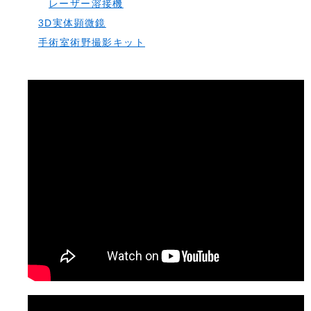
レーザー溶接機
3D実体顕微鏡
手術室術野撮影キット