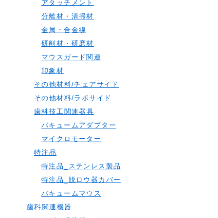
アタッチメント
分離材・清掃材
金属・合金線
研削材・研磨材
マウスガード関連
印象材
その他材料/チェアサイド
その他材料/ラボサイド
歯科技工関連器具
バキュームアダプター
マイクロモーター
特注品
特注品_ステンレス製品
特注品_脱ロウ器カバー
バキュームマウス
歯科関連機器