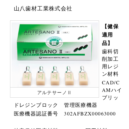
山八歯材工業株式会社
会社概要
お問い合わせ
【健保
適用
品】
歯科切
削加工
用レジ
ン材料
CAD/C
AMハイ
アルテサーノⅡ
ブリッ
ドレジンブロック 管理医療機器
医療機器認証番号 302AFBZX00063000