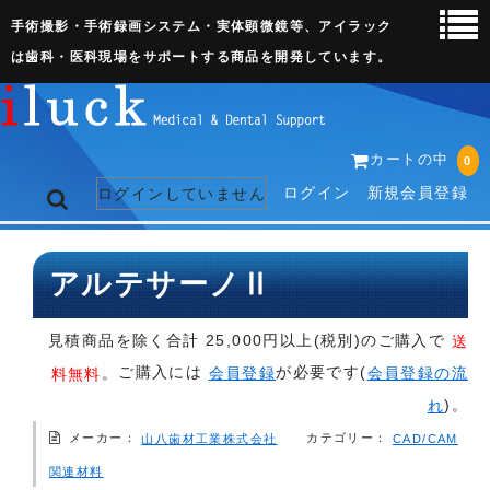
手術撮影・手術録画システム・実体顕微鏡等、アイラック
は歯科・医科現場をサポートする商品を開発しています。
カートの中
0
ログイン
新規会員登録
ログインしていません
トップページ
アルテサーノⅡ
ネット販売ページ
見積商品を除く合計 25,000円以上(税別)のご購入で
送
歯科関連機器
ご購入には
が必要です(
。
会員登録
会員登録の流
料無料
)。
れ
術野撮影キット
メーカー：
カテゴリー：
CAD/CAM
山八歯材工業株式会社
3D実体顕微鏡
関連材料