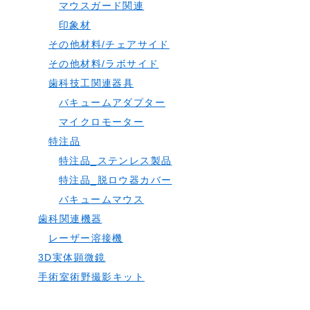
マウスガード関連
印象材
その他材料/チェアサイド
その他材料/ラボサイド
歯科技工関連器具
バキュームアダプター
マイクロモーター
特注品
特注品_ステンレス製品
特注品_脱ロウ器カバー
バキュームマウス
歯科関連機器
レーザー溶接機
3D実体顕微鏡
手術室術野撮影キット