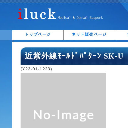
トップページ
ネット販売ページ
近紫外線ﾓｰﾙﾄﾞﾊﾟﾀｰﾝ SK-U
(Y22-01-1223)