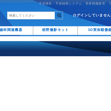
手術撮影・手術録画システム・実体顕微鏡等、
ログインしていません
歯科関連機器
術野撮影キット
3D実体顕微