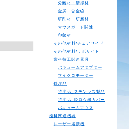
分離材・清掃材
金属・合金線
研削材・研磨材
マウスガード関連
印象材
その他材料/チェアサイド
その他材料/ラボサイド
歯科技工関連器具
バキュームアダプター
マイクロモーター
特注品
特注品_ステンレス製品
特注品_脱ロウ器カバー
バキュームマウス
歯科関連機器
レーザー溶接機