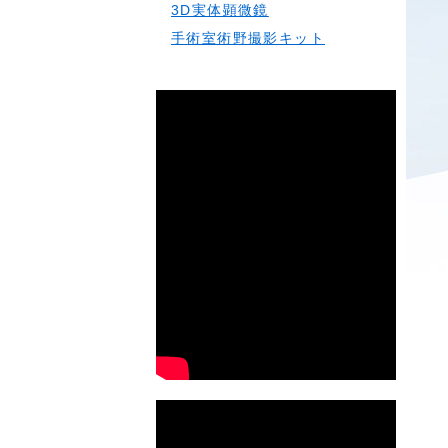
3D実体顕微鏡
手術室術野撮影キット