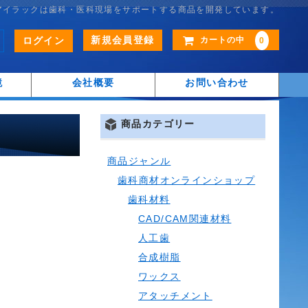
アイラックは歯科・医科現場をサポートする商品を開発しています。
新規会員登録
ログイン
カートの中
0
鏡
会社概要
お問い合わせ
商品カテゴリー
商品ジャンル
歯科商材オンラインショップ
歯科材料
CAD/CAM関連材料
人工歯
合成樹脂
ワックス
アタッチメント