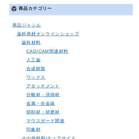
商品カテゴリー
商品ジャンル
歯科商材オンラインショップ
歯科材料
CAD/CAM関連材料
人工歯
合成樹脂
ワックス
アタッチメント
分離材・清掃材
金属・合金線
研削材・研磨材
マウスガード関連
印象材
その他材料/チェアサイド