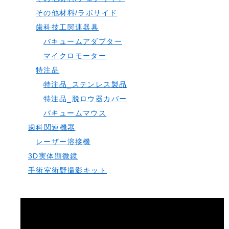
その他材料/ラボサイド
歯科技工関連器具
バキュームアダプター
マイクロモーター
特注品
特注品_ステンレス製品
特注品_脱ロウ器カバー
バキュームマウス
歯科関連機器
レーザー溶接機
3D実体顕微鏡
手術室術野撮影キット