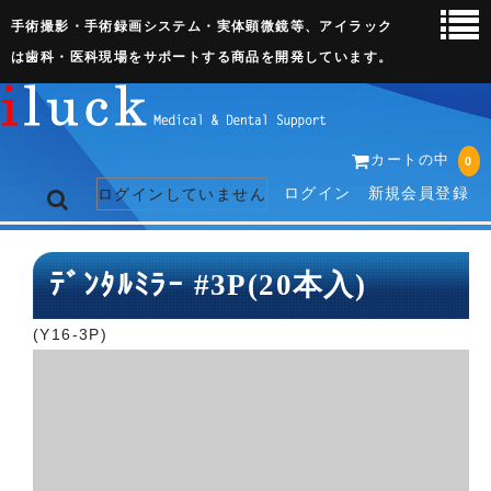
手術撮影・手術録画システム・実体顕微鏡等、アイラック
は歯科・医科現場をサポートする商品を開発しています。
カートの中
0
ログイン
新規会員登録
ログインしていません
トップページ
ﾃﾞﾝﾀﾙﾐﾗｰ #3P(20本入)
ネット販売ページ
(Y16-3P)
歯科関連機器
術野撮影キット
3D実体顕微鏡