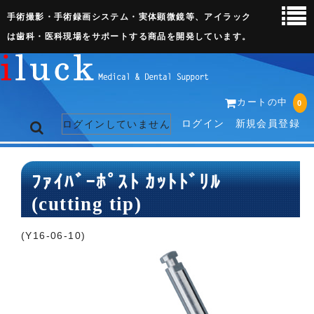
手術撮影・手術録画システム・実体顕微鏡等、アイラック
は歯科・医科現場をサポートする商品を開発しています。
カートの中
0
ログイン
新規会員登録
ログインしていません
トップページ
ﾌｧｲﾊﾞｰﾎﾟｽﾄ ｶｯﾄﾄﾞﾘﾙ
(cutting tip)
ネット販売ページ
歯科関連機器
(Y16-06-10)
術野撮影キット
3D実体顕微鏡