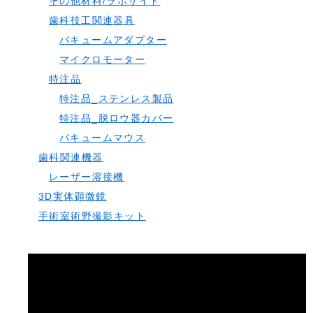
その他材料/ラボサイド
歯科技工関連器具
バキュームアダプター
マイクロモーター
特注品
特注品_ステンレス製品
特注品_脱ロウ器カバー
バキュームマウス
歯科関連機器
レーザー溶接機
3D実体顕微鏡
手術室術野撮影キット