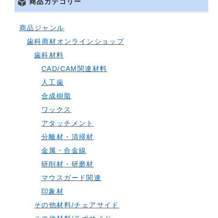
商品カテゴリー
商品ジャンル
歯科商材オンラインショップ
歯科材料
CAD/CAM関連材料
人工歯
合成樹脂
ワックス
アタッチメント
分離材・清掃材
金属・合金線
研削材・研磨材
マウスガード関連
印象材
その他材料/チェアサイド