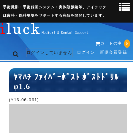
手術撮影・手術録画システム・実体顕微鏡等、アイラック
は歯科・医科現場をサポートする商品を開発しています。
カートの中
0
ログイン
新規会員登録
ログインしていません
トップページ
ﾔﾏﾊﾁ ﾌｧｲﾊﾞｰﾎﾟｽﾄ ﾎﾟｽﾄﾄﾞﾘﾙ
φ1.6
ネット販売ページ
歯科関連機器
(Y16-06-061)
術野撮影キット
3D実体顕微鏡