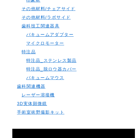
印象材
その他材料/チェアサイド
その他材料/ラボサイド
歯科技工関連器具
バキュームアダプター
マイクロモーター
特注品
特注品_ステンレス製品
特注品_脱ロウ器カバー
バキュームマウス
歯科関連機器
レーザー溶接機
3D実体顕微鏡
手術室術野撮影キット