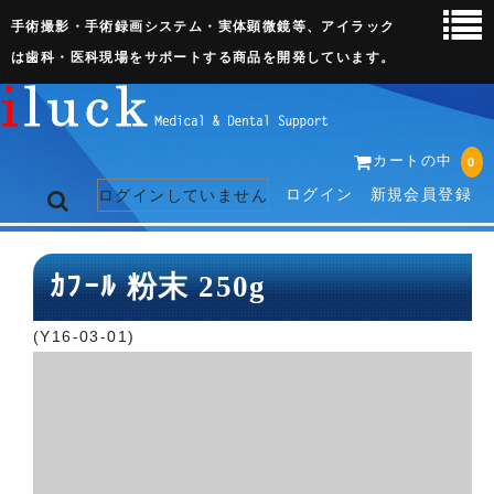
手術撮影・手術録画システム・実体顕微鏡等、アイラック
は歯科・医科現場をサポートする商品を開発しています。
カートの中
0
ログイン
新規会員登録
ログインしていません
トップページ
ｶﾌｰﾙ 粉末 250g
ネット販売ページ
(Y16-03-01)
歯科関連機器
術野撮影キット
3D実体顕微鏡