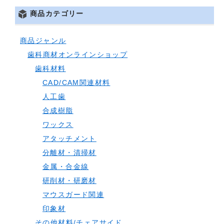
商品カテゴリー
商品ジャンル
歯科商材オンラインショップ
歯科材料
CAD/CAM関連材料
人工歯
合成樹脂
ワックス
アタッチメント
分離材・清掃材
金属・合金線
研削材・研磨材
マウスガード関連
印象材
その他材料/チェアサイド