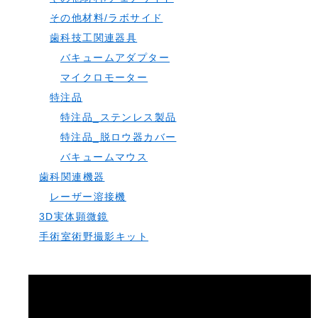
その他材料/ラボサイド
歯科技工関連器具
バキュームアダプター
マイクロモーター
特注品
特注品_ステンレス製品
特注品_脱ロウ器カバー
バキュームマウス
歯科関連機器
レーザー溶接機
3D実体顕微鏡
手術室術野撮影キット