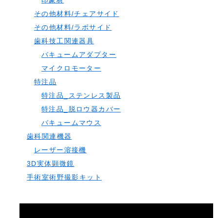
印象材
その他材料/チェアサイド
その他材料/ラボサイド
歯科技工関連器具
バキュームアダプター
マイクロモーター
特注品
特注品_ステンレス製品
特注品_脱ロウ器カバー
バキュームマウス
歯科関連機器
レーザー溶接機
3D実体顕微鏡
手術室術野撮影キット