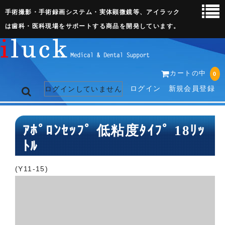
手術撮影・手術録画システム・実体顕微鏡等、アイラック
は歯科・医科現場をサポートする商品を開発しています。
カートの中
0
ログイン
新規会員登録
ログインしていません
トップページ
ｱﾎﾟﾛﾝｾｯﾌﾟ 低粘度ﾀｲﾌﾟ 18ﾘｯ
ﾄﾙ
ネット販売ページ
歯科関連機器
(Y11-15)
術野撮影キット
3D実体顕微鏡