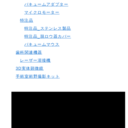
バキュームアダプター
マイクロモーター
特注品
特注品_ステンレス製品
特注品_脱ロウ器カバー
バキュームマウス
歯科関連機器
レーザー溶接機
3D実体顕微鏡
手術室術野撮影キット