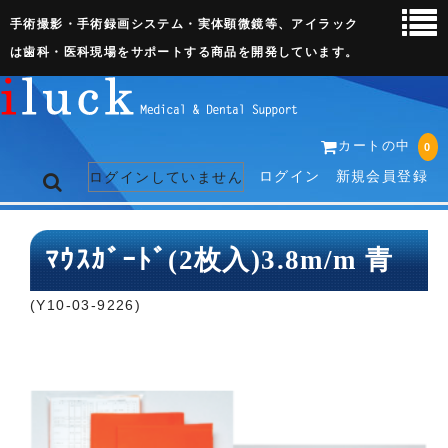
手術撮影・手術録画システム・実体顕微鏡等、アイラック
は歯科・医科現場をサポートする商品を開発しています。
カートの中
0
ログイン
新規会員登録
ログインしていません
トップページ
ﾏｳｽｶﾞｰﾄﾞ(2枚入)3.8m/m 青
ネット販売ページ
(Y10-03-9226)
歯科関連機器
術野撮影キット
3D実体顕微鏡