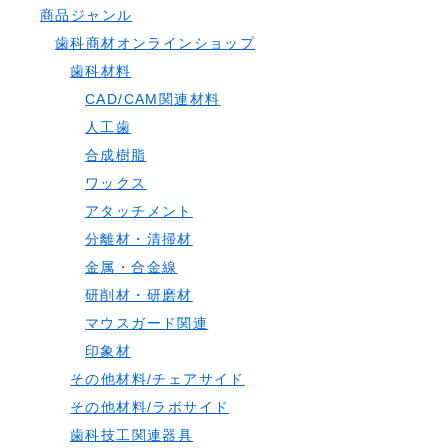
商品ジャンル
歯科商材オンラインショップ
歯科材料
CAD/CAM関連材料
人工歯
合成樹脂
ワックス
アタッチメント
分離材・清掃材
金属・合金線
研削材・研磨材
マウスガード関連
印象材
その他材料/チェアサイド
その他材料/ラボサイド
歯科技工関連器具