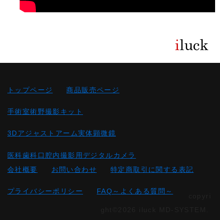
トップページ
商品販売ページ
手術室術野撮影キット
3Dアジャストアーム実体顕微鏡
医科歯科口腔内撮影用デジタルカメラ
会社概要
お問い合わせ
特定商取引に関する表記
プライバシーポリシー
FAQ～よくある質問～
copyri
ght©2026 iluck MD-SYSTEM.