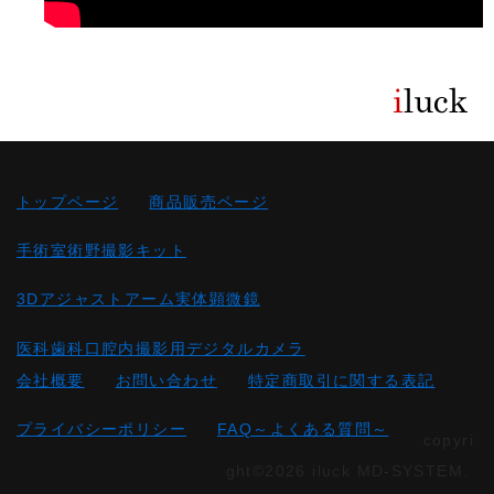
トップページ
商品販売ページ
手術室術野撮影キット
3Dアジャストアーム実体顕微鏡
医科歯科口腔内撮影用デジタルカメラ
会社概要
お問い合わせ
特定商取引に関する表記
プライバシーポリシー
FAQ～よくある質問～
copyri
ght©2026 iluck MD-SYSTEM.