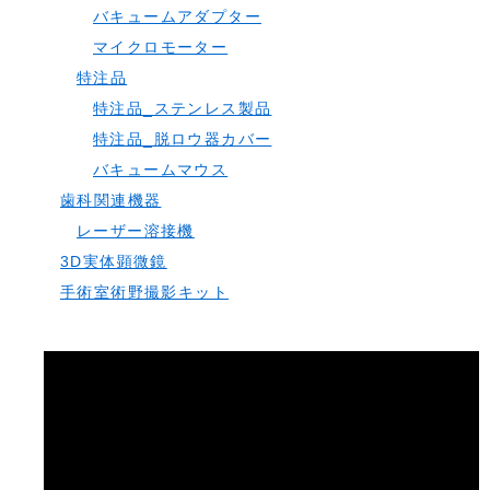
バキュームアダプター
マイクロモーター
特注品
特注品_ステンレス製品
特注品_脱ロウ器カバー
バキュームマウス
歯科関連機器
レーザー溶接機
3D実体顕微鏡
手術室術野撮影キット