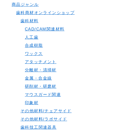
商品ジャンル
歯科商材オンラインショップ
歯科材料
CAD/CAM関連材料
人工歯
合成樹脂
ワックス
アタッチメント
分離材・清掃材
金属・合金線
研削材・研磨材
マウスガード関連
印象材
その他材料/チェアサイド
その他材料/ラボサイド
歯科技工関連器具