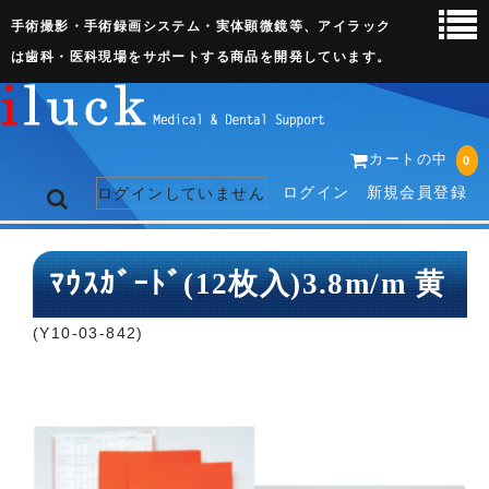
手術撮影・手術録画システム・実体顕微鏡等、アイラック
は歯科・医科現場をサポートする商品を開発しています。
カートの中
0
ログイン
新規会員登録
ログインしていません
トップページ
ﾏｳｽｶﾞｰﾄﾞ(12枚入)3.8m/m 黄
ネット販売ページ
(Y10-03-842)
歯科関連機器
術野撮影キット
3D実体顕微鏡