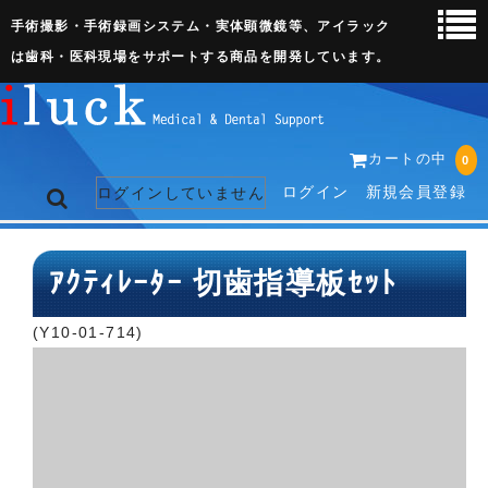
手術撮影・手術録画システム・実体顕微鏡等、アイラック
は歯科・医科現場をサポートする商品を開発しています。
カートの中
0
ログイン
新規会員登録
ログインしていません
トップページ
ｱｸﾃｨﾚｰﾀｰ 切歯指導板ｾｯﾄ
ネット販売ページ
(Y10-01-714)
歯科関連機器
術野撮影キット
3D実体顕微鏡