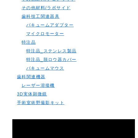
その他材料/ラボサイド
歯科技工関連器具
バキュームアダプター
マイクロモーター
特注品
特注品_ステンレス製品
特注品_脱ロウ器カバー
バキュームマウス
歯科関連機器
レーザー溶接機
3D実体顕微鏡
手術室術野撮影キット