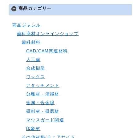
商品カテゴリー
商品ジャンル
歯科商材オンラインショップ
歯科材料
CAD/CAM関連材料
人工歯
合成樹脂
ワックス
アタッチメント
分離材・清掃材
金属・合金線
研削材・研磨材
マウスガード関連
印象材
その他材料/チェアサイド