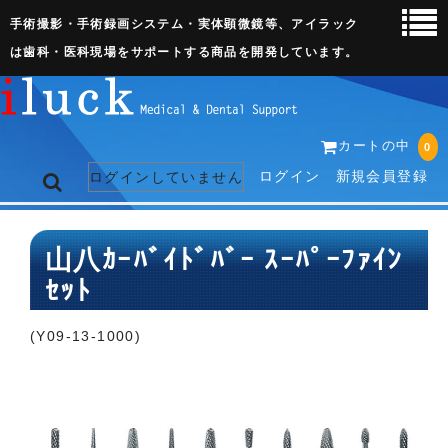
手術撮影・手術録画システム・実体顕微鏡等、アイラック
は歯科・医科現場をサポートする商品を開発しています。
カートの中
0
ログイン
新規会員登録
ログインしていません
トップページ
山八ｶｰﾊﾞｲﾄﾞﾊﾞｰ ｽｰﾊﾟｰﾌｧｲﾝ
ｾｯﾄ
ネット販売ページ
歯科関連機器
(Y09-13-1000)
術野撮影キット
3D実体顕微鏡