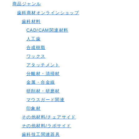
商品ジャンル
歯科商材オンラインショップ
歯科材料
CAD/CAM関連材料
人工歯
合成樹脂
ワックス
アタッチメント
分離材・清掃材
金属・合金線
研削材・研磨材
マウスガード関連
印象材
その他材料/チェアサイド
その他材料/ラボサイド
歯科技工関連器具