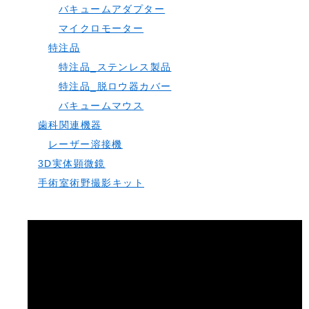
バキュームアダプター
マイクロモーター
特注品
特注品_ステンレス製品
特注品_脱ロウ器カバー
バキュームマウス
歯科関連機器
レーザー溶接機
3D実体顕微鏡
手術室術野撮影キット