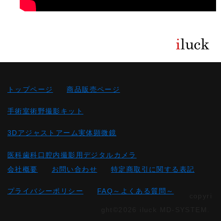
トップページ
商品販売ページ
手術室術野撮影キット
3Dアジャストアーム実体顕微鏡
医科歯科口腔内撮影用デジタルカメラ
会社概要
お問い合わせ
特定商取引に関する表記
プライバシーポリシー
FAQ～よくある質問～
copyri
ght©2026 iluck MD-SYSTEM.