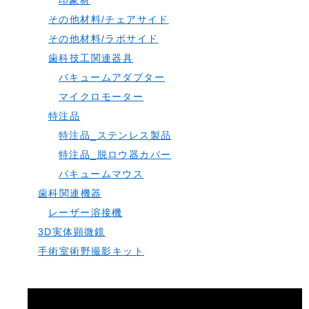
印象材
その他材料/チェアサイド
その他材料/ラボサイド
歯科技工関連器具
バキュームアダプター
マイクロモーター
特注品
特注品_ステンレス製品
特注品_脱ロウ器カバー
バキュームマウス
歯科関連機器
レーザー溶接機
3D実体顕微鏡
手術室術野撮影キット