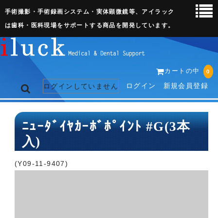
手術撮影・手術録画システム・実体顕微鏡等、アイラック
は歯科・医科現場をサポートする商品を開発しています。
カートの中
0
ログイン
新規会員登録
ログインしていません
トップページ
ﾆｭｰﾀﾞｲﾔｶｰﾎﾞﾎﾟｲﾝﾄ #G(3本
入)
ネット販売ページ
歯科関連機器
(Y09-11-9407)
術野撮影キット
3D実体顕微鏡