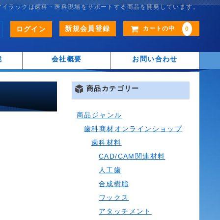
アイラックは歯科・医科現場をサポートする商品を開発しています。
新規会員登録
ログイン
カートの中
0
鏡
会社概要
お問い合わせ
商品カテゴリー
商品ジャンル
歯科商材オンラインショップ
歯科材料
CAD/CAM関連材料
人工歯
合成樹脂
ワックス
アタッチメント