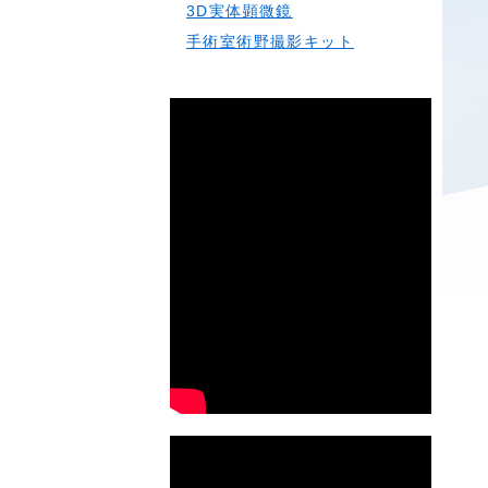
3D実体顕微鏡
手術室術野撮影キット