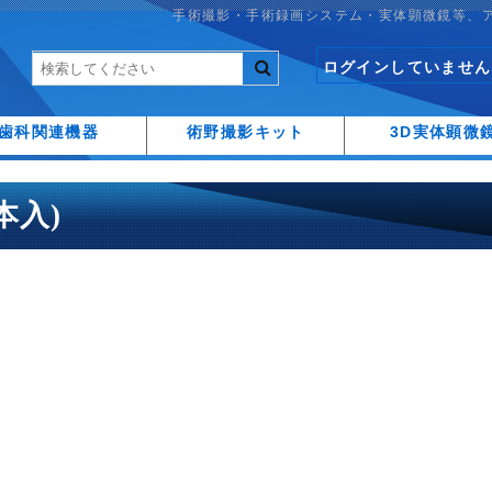
手術撮影・手術録画システム・実体顕微鏡等、
ログインしていません
歯科関連機器
術野撮影キット
3D実体顕微
6本入)