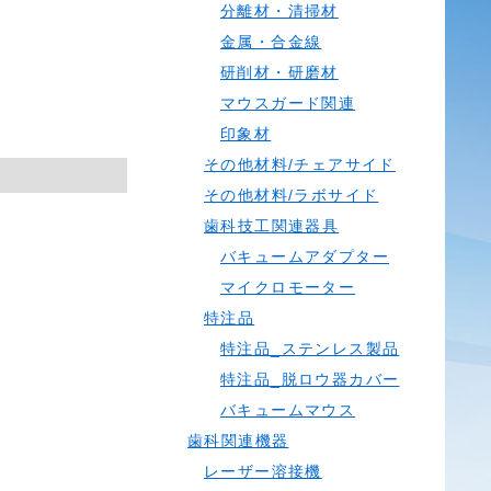
分離材・清掃材
金属・合金線
研削材・研磨材
マウスガード関連
印象材
その他材料/チェアサイド
その他材料/ラボサイド
歯科技工関連器具
バキュームアダプター
マイクロモーター
特注品
特注品_ステンレス製品
特注品_脱ロウ器カバー
バキュームマウス
歯科関連機器
レーザー溶接機